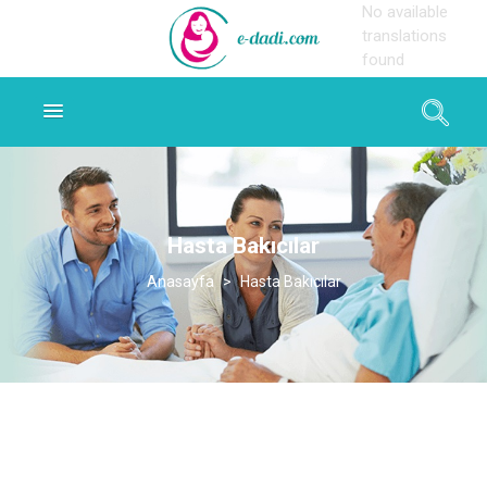
No available
translations
found
Hasta Bakıcılar
>
Hasta Bakıcılar