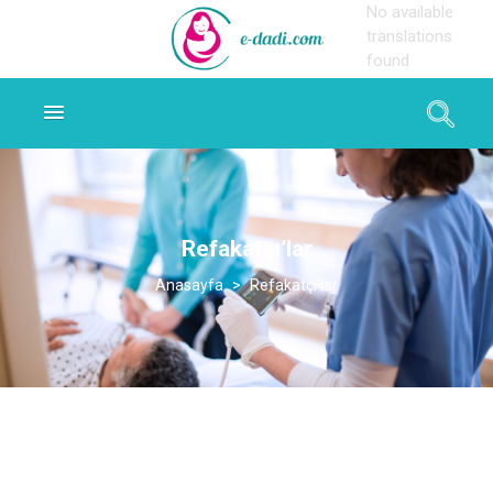
No available
translations
found
Refakatçı’lar
>
Refakatçı’lar