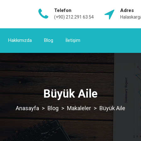
Telefon
Adres
(+90) 212 291 63 54
Halaskarga
Hakkımızda
Blog
İletişim
Büyük Aile
>
Blog
>
Makaleler
>
Büyük Aile