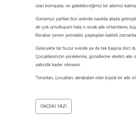
olan komşular, ne gidebileceğimiz bir ailemiz kalmı
Günümüz şartları bizi aslında nasılda alışıla gelmişl
de çok umutluyum hala o sıcak aile ortamlarını, büyük
Beraber yenen yemekler, paylaşılan kaliteli zamanlar 
Gelecekte bir huzur evinde ya da tek başına dört d
Çocuklarımızın yüreklerine, gönüllerine ekelim aile 
yalnızlık kader olmasın.
Torunları, çocukları, akrabaları olan büyük bir aile o
Yazı
ÖNCEKI YAZI
dolaşımı