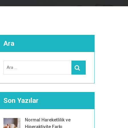
Ara
Search
Ara
for:
Son Yazılar
Normal Hareketlilik ve
Hiperaktivite Farkı