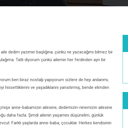
aile dedim yazımın başlığına; çünkü ne yazacağımı bilmez bir
kulağıma. Tatlı diyorum çünkü ailemin her ferdinden ayrı bir
yorum ben biraz nostalji yapıyorum sizlere de hep anılarımı,
yi hissettiklerini ve yaşadıklarını yansıtırmış, bende elimden
eçmişe anne-babamızın ailesine, dedemizin-ninemizin ailesine
oğu daha fazla. Şimdi ailenin yaşamını düşünelim, günlük
evcut. Farklı yaşlarda anne-baba, çocuklar. Herkes kendisinin