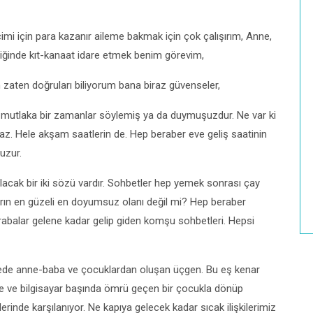
çimi için para kazanır aileme bakmak için çok çalışırım, Anne,
tiğinde kıt-kanaat idare etmek benim görevim,
n zaten doğruları biliyorum bana biraz güvenseler,
e mutlaka bir zamanlar söylemiş ya da duymuşuzdur. Ne var ki
az. Hele akşam saatlerin de. Hep beraber eve geliş saatinin
uzur.
acak bir iki sözü vardır. Sohbetler hep yemek sonrası çay
ların en güzeli en doyumsuz olanı değil mi? Hep beraber
abalar gelene kadar gelip giden komşu sohbetleri. Hepsi
ailede anne-baba ve çocuklardan oluşan üçgen. Bu eş kenar
ne ve bilgisayar başında ömrü geçen bir çocukla dönüp
erinde karşılanıyor. Ne kapıya gelecek kadar sıcak ilişkilerimiz