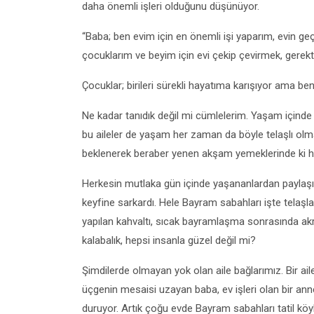
daha önemli işleri olduğunu düşünüyor.
“Baba; ben evim için en önemli işi yaparım, evin ge
çocuklarım ve beyim için evi çekip çevirmek, gerek
Çocuklar; birileri sürekli hayatıma karışıyor ama be
Ne kadar tanıdık değil mi cümlelerim. Yaşam içind
bu aileler de yaşam her zaman da böyle telaşlı olm
beklenerek beraber yenen akşam yemeklerinde ki h
Herkesin mutlaka gün içinde yaşananlardan paylaşıl
keyfine sarkardı. Hele Bayram sabahları işte telaş
yapılan kahvaltı, sıcak bayramlaşma sonrasında akr
kalabalık, hepsi insanla güzel değil mi?
Şimdilerde olmayan yok olan aile bağlarımız. Bir 
üçgenin mesaisi uzayan baba, ev işleri olan bir an
duruyor. Artık çoğu evde Bayram sabahları tatil köyl