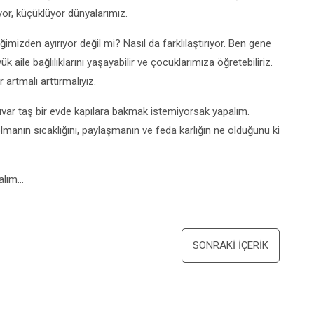
yor, küçüklüyor dünyalarımız.
iğimizden ayırıyor değil mi? Nasıl da farklılaştırıyor. Ben gene
 aile bağlılıklarını yaşayabilir ve çocuklarımıza öğretebiliriz.
artmalı arttırmalıyız.
uvar taş bir evde kapılara bakmak istemiyorsak yapalım.
olmanın sıcaklığını, paylaşmanın ve feda karlığın ne olduğunu ki
lalım…
SONRAKI İÇERIK