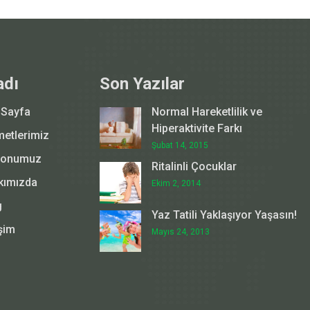
adı
Son Yazılar
 Sayfa
Normal Hareketlilik ve
Hiperaktivite Farkı
metlerimiz
Şubat 14, 2015
yonumuz
Ritalinli Çocuklar
kımızda
Ekim 2, 2014
g
Yaz Tatili Yaklaşıyor Yaşasın!
işim
Mayıs 24, 2013