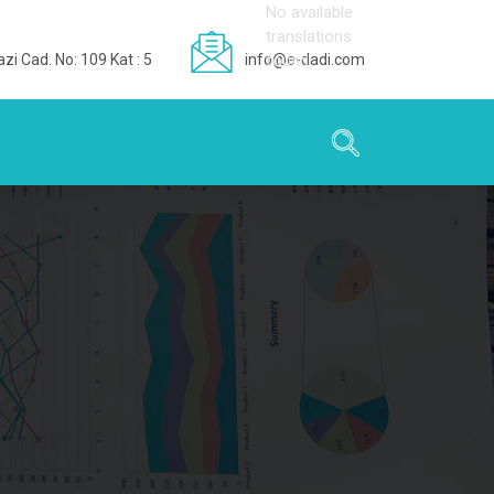
No available
translations
zi Cad. No: 109 Kat : 5
info@e-dadi.com
found