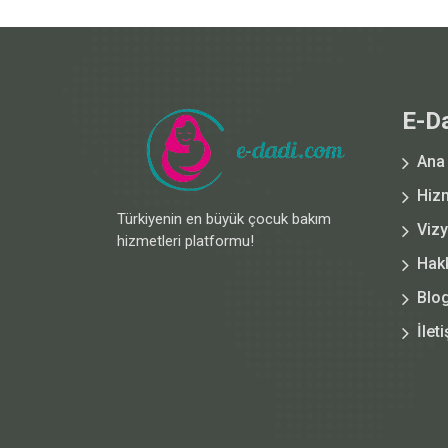
E-D
Ana
Hiz
Türkiyenin en büyük çocuk bakım
Viz
hizmetleri platformu!
Hak
Blo
İlet