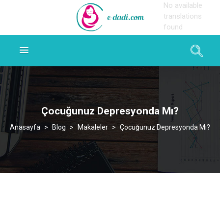
No available
translations
found
Çocuğunuz Depresyonda Mı?
>
Blog
>
Makaleler
>
Çocuğunuz Depresyonda Mı?