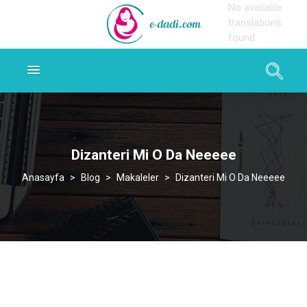
No available
translations
found
Dizanteri Mi O Da Neeeee
>
Blog
>
Makaleler
>
Dizanteri Mi O Da Neeeee