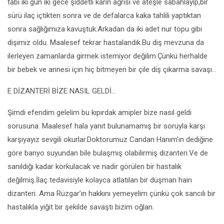
tabi iki gün iki gece şiddetli karın ağrısı ve ateşle sabahlayıp,bir
sürü ilaç içtikten sonra ve de defalarca kaka tahlili yaptıktan
sonra sağlığımıza kavuştuk.Arkadan da iki adet nur topu gibi
dişimiz oldu. Maalesef tekrar hastalandık.Bu diş mevzuna da
ilerleyen zamanlarda girmek istemiyor değilim.Çünkü herhalde
bir bebek ve annesi için hiç bitmeyen bir çile diş çıkarma savaşı…
E DİZANTERİ BİZE NASIL GELDİ…
Şimdi efendim gelelim bu kıpırdak amipler bize nasıl geldi
sorusuna. Maalesef hala yanıt bulunamamış bir soruyla karşı
karşıyayız sevgili okurlar.Doktorumuz Candan Hanım’ın dediğine
göre banyo suyundan bile bulaşmış olabilirmiş dizanteri.Ve de
sanıldığı kadar korkulacak ve nadir görülen bir hastalık
değilmiş.İlaç tedavisiyle kolayca atlatılan bir düşman hain
dizanteri. Ama Rüzgar’ın hakkını yemeyelim çünkü çok sancılı bir
hastalıkla yiğit bir şekilde savaştı bizim oğlan.