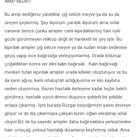
AMİP NEDİR?
Bu amip dediğimiz yaratıklar çiğ sebze meyve ya da su da
üreyen şeylermiş. Şey diyorum ,yaratık diyorum ama onlar
canavar bence çünkü amipler canlı kıpırdaklarmış.Yani öyle
gözle görünmeyen mikrop değil de hareketli bir şey işte. Bu
kıpırdak amipler çiğ sebze meyve ya da sudan insan bedenine
geçiş yapıp ince bağırsağa yerleşiyorlarmış. Orada bölünüp
çoğaldıktan sonra ver elini kalın bağırsak… Kalın bağırsağı
mesken tutan kıpırdak amipler orada kitleler oluşturuyor ve bu
da karın ağrısı, kanlı ishal,iştah azlığı,kusma ve kilo kaybına
neden oluyormuş. Bazen hastalık ilerleyene kadar hiçbir belirti
görülmez, hastalık vücut direnci düşünce şiddetli bir şekilde
ortaya çıkarmış…İşte burada Rüzgar beyciğimizin şansı devreye
giriyor ve de diş çıkarmaya çalışan bizim oğlan ateşlenip ishal
oluyor.Biz de bu sayede amipler daha bağırsaklara yerleşmeden
hain ,ortaçağ ,yoksul hastalığı dizanteriyi keşfetmiş olduk. Ama