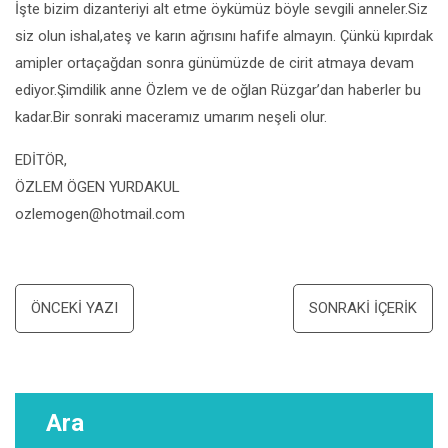
İşte bizim dizanteriyi alt etme öykümüz böyle sevgili anneler.Siz
siz olun ishal,ateş ve karın ağrısını hafife almayın. Çünkü kıpırdak
amipler ortaçağdan sonra günümüzde de cirit atmaya devam
ediyor.Şimdilik anne Özlem ve de oğlan Rüzgar’dan haberler bu
kadar.Bir sonraki maceramız umarım neşeli olur.
EDİTÖR,
ÖZLEM ÖGEN YURDAKUL
ozlemogen@hotmail.com
Yazı
ÖNCEKI YAZI
SONRAKI İÇERIK
dolaşımı
Ara