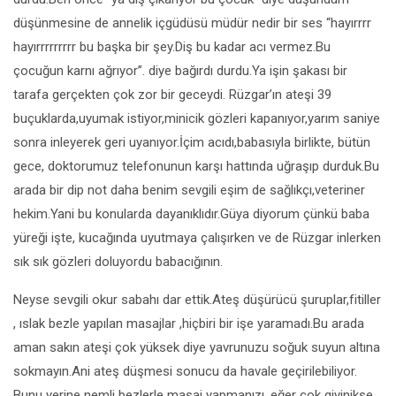
düşünmesine de annelik içgüdüsü müdür nedir bir ses “hayırrrr
hayırrrrrrrrr bu başka bir şey.Diş bu kadar acı vermez.Bu
çocuğun karnı ağrıyor”. diye bağırdı durdu.Ya işin şakası bir
tarafa gerçekten çok zor bir geceydi. Rüzgar’ın ateşi 39
buçuklarda,uyumak istiyor,minicik gözleri kapanıyor,yarım saniye
sonra inleyerek geri uyanıyor.İçim acıdı,babasıyla birlikte, bütün
gece, doktorumuz telefonunun karşı hattında uğraşıp durduk.Bu
arada bir dip not daha benim sevgili eşim de sağlıkçı,veteriner
hekim.Yani bu konularda dayanıklıdır.Güya diyorum çünkü baba
yüreği işte, kucağında uyutmaya çalışırken ve de Rüzgar inlerken
sık sık gözleri doluyordu babacığının.
Neyse sevgili okur sabahı dar ettik.Ateş düşürücü şuruplar,fitiller
, ıslak bezle yapılan masajlar ,hiçbiri bir işe yaramadı.Bu arada
aman sakın ateşi çok yüksek diye yavrunuzu soğuk suyun altına
sokmayın.Ani ateş düşmesi sonucu da havale geçirilebiliyor.
Bunu yerine nemli bezlerle masaj yapmanızı ,eğer çok giyinikse