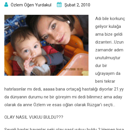
Özlem Öğen Yurdakul
Şubat 2, 2010
Adı bile korkunç
geliyor kulağa
ama bize geldi
dizanteri…Uzun
zamandır adım
unutulmuştur
dur bir
uğrayayım da
beni tekrar
hatırlasınlar mı dedi, aaaaa bana ortaçağ hastalığı diyorlar 21.yy
da dünyanın durumu ne bir göreyim mi dedi bilinmez ama aday
olarak da anne Özlem ve esas oğlan olarak Rüzgar’ı seçti…
OLAY NASIL VUKUU BULDU???
Sevgili baylar bayanlar peki olay nasıl vukuu buldu ? Hemen kısa