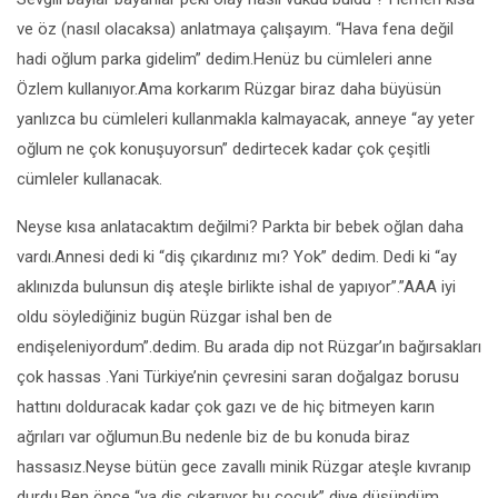
ve öz (nasıl olacaksa) anlatmaya çalışayım. “Hava fena değil
hadi oğlum parka gidelim” dedim.Henüz bu cümleleri anne
Özlem kullanıyor.Ama korkarım Rüzgar biraz daha büyüsün
yanlızca bu cümleleri kullanmakla kalmayacak, anneye “ay yeter
oğlum ne çok konuşuyorsun” dedirtecek kadar çok çeşitli
cümleler kullanacak.
Neyse kısa anlatacaktım değilmi? Parkta bir bebek oğlan daha
vardı.Annesi dedi ki “diş çıkardınız mı? Yok” dedim. Dedi ki “ay
aklınızda bulunsun diş ateşle birlikte ishal de yapıyor”.”AAA iyi
oldu söylediğiniz bugün Rüzgar ishal ben de
endişeleniyordum”.dedim. Bu arada dip not Rüzgar’ın bağırsakları
çok hassas .Yani Türkiye’nin çevresini saran doğalgaz borusu
hattını dolduracak kadar çok gazı ve de hiç bitmeyen karın
ağrıları var oğlumun.Bu nedenle biz de bu konuda biraz
hassasız.Neyse bütün gece zavallı minik Rüzgar ateşle kıvranıp
durdu.Ben önce “ya diş çıkarıyor bu çocuk” diye düşündüm