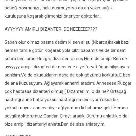
bebeği soymanızı , hala düşmüyorsa da en yakın sağlık
kuruluşuna koşarak gitmenizi öneriyor doktorlar…
AYYYYYY AMİPLİ DİZANTERİ DE NEEEEEE????
Sabah olur olmaz basına dedim ki sen al şu (kibarca)kakalı bezi
hemen tahlile götür. Koşarak yola çıktı babamız ve de bir saat
sonra beni aradı.Rüzgar dizanteri olmuş.Hem de amipli.Ben de
ayyyyyy amipli dizanteri de neeeeee diye feryat figan bilgisayara
sarıldım.Ve de okuduklarım daha da çok gözümü korkuttu.E ben
de ana kuzusuyum. Ağlayarak annemi aradım. Anneeeee Rüzgar
çok hastaaaa dizanteri olmuş:( Dizanteri mi o da ne? Ortaçağ
hastalığı anne hatta yoksul hastalığı da deniliyor.Yoksa biz
yoksul muyuz anneee diye ağlıyordum ki babamız geldi.Hemen
sevgili doktorumuz Candan Çıray’ı aradık. Durumu anlattık o da
bize amipli dizanteriyi anlattı.Ben de size anlatayım.