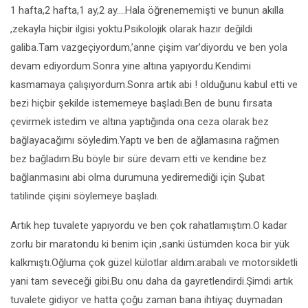
1 hafta,2 hafta,1 ay,2 ay….Hala öğrenememişti ve bunun akılla
,zekayla hiçbir ilgisi yoktu.Psikolojik olarak hazır değildi
galiba.Tam vazgeçiyordum,’anne çişim var’diyordu ve ben yola
devam ediyordum.Sonra yine altına yapıyordu.Kendimi
kasmamaya çalışıyordum.Sonra artık abi ! olduğunu kabul etti ve
bezi hiçbir şekilde istememeye başladı.Ben de bunu fırsata
çevirmek istedim ve altına yaptığında ona ceza olarak bez
bağlayacağımı söyledim.Yaptı ve ben de ağlamasına rağmen
bez bağladım.Bu böyle bir süre devam etti ve kendine bez
bağlanmasını abi olma durumuna yediremediği için Şubat
tatilinde çişini söylemeye başladı.
Artık hep tuvalete yapıyordu ve ben çok rahatlamıştım.O kadar
zorlu bir maratondu ki benim için ,sanki üstümden koca bir yük
kalkmıştı.Oğluma çok güzel külotlar aldım:arabalı ve motorsikletli
yani tam seveceği gibi.Bu onu daha da gayretlendirdi.Şimdi artık
tuvalete gidiyor ve hatta çoğu zaman bana ihtiyaç duymadan