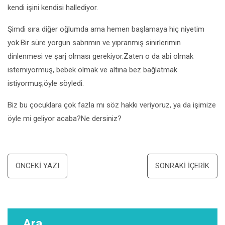
kendi işini kendisi hallediyor.
Şimdi sıra diğer oğlumda ama hemen başlamaya hiç niyetim
yok.Bir süre yorgun sabrımın ve yıpranmış sinirlerimin
dinlenmesi ve şarj olması gerekiyor.Zaten o da abi olmak
istemiyormuş, bebek olmak ve altına bez bağlatmak
istiyormuş;öyle söyledi.
Biz bu çocuklara çok fazla mı söz hakkı veriyoruz, ya da işimize
öyle mi geliyor acaba?Ne dersiniz?
Yazı
ÖNCEKI YAZI
SONRAKI İÇERIK
dolaşımı
Ara