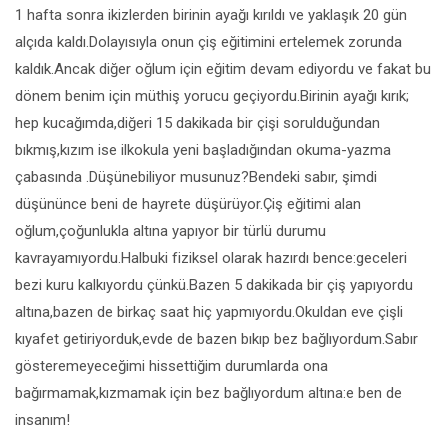
1 hafta sonra ikizlerden birinin ayağı kırıldı ve yaklaşık 20 gün
alçıda kaldı.Dolayısıyla onun çiş eğitimini ertelemek zorunda
kaldık.Ancak diğer oğlum için eğitim devam ediyordu ve fakat bu
dönem benim için müthiş yorucu geçiyordu.Birinin ayağı kırık;
hep kucağımda,diğeri 15 dakikada bir çişi sorulduğundan
bıkmış,kızım ise ilkokula yeni başladığından okuma-yazma
çabasında .Düşünebiliyor musunuz?Bendeki sabır, şimdi
düşününce beni de hayrete düşürüyor.Çiş eğitimi alan
oğlum,çoğunlukla altına yapıyor bir türlü durumu
kavrayamıyordu.Halbuki fiziksel olarak hazırdı bence:geceleri
bezi kuru kalkıyordu çünkü.Bazen 5 dakikada bir çiş yapıyordu
altına,bazen de birkaç saat hiç yapmıyordu.Okuldan eve çişli
kıyafet getiriyorduk,evde de bazen bıkıp bez bağlıyordum.Sabır
gösteremeyeceğimi hissettiğim durumlarda ona
bağırmamak,kızmamak için bez bağlıyordum altına:e ben de
insanım!