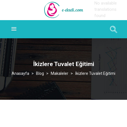
No available
translations
found
İkizlere Tuvalet Eğitimi
>
Blog
>
Makaleler
>
İkizlere Tuvalet Eğitimi