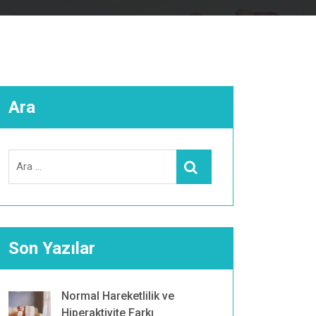
Ara
Search
Ara
for:
Son Yazılar
Normal Hareketlilik ve
Hiperaktivite Farkı