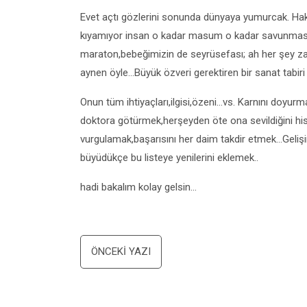
Evet açtı gözlerini sonunda dünyaya yumurcak. Ha
kıyamıyor insan o kadar masum o kadar savunmasız 
maraton,bebeğimizin de seyrüsefası; ah her şey z
aynen öyle…Büyük özveri gerektiren bir sanat tabiri
Onun tüm ihtiyaçları,ilgisi,özeni…vs. Karnını doy
doktora götürmek,herşeyden öte ona sevildiğini hi
vurgulamak,başarısını her daim takdir etmek…Gelişim
büyüdükçe bu listeye yenilerini eklemek..
hadi bakalım kolay gelsin…
Yazı
ÖNCEKI YAZI
dolaşımı