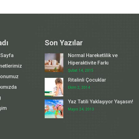
adı
Son Yazılar
 Sayfa
Normal Hareketlilik ve
Hiperaktivite Farkı
metlerimiz
Şubat 14, 2015
yonumuz
Ritalinli Çocuklar
kımızda
Ekim 2, 2014
g
Yaz Tatili Yaklaşıyor Yaşasın!
işim
Mayıs 24, 2013