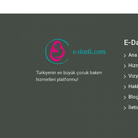
E-D
Ana
Hiz
Türkiyenin en büyük çocuk bakım
Viz
hizmetleri platformu!
Hak
Blo
İlet