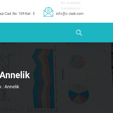
No available
translations
zi Cad. No: 109 Kat : 5
info@e-dadi.com
found
 Annelik
 : Annelik