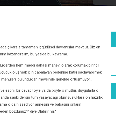
burada çıkarsız tamamen içgüdüsel davranışlar mevcut. Biz en
anım kazandıralım, bu yazıda bu kavrama…
üklerden hem maddi dahası manevi olarak korumak birincil
üçücük oluşmak için çabalayan bedenine katkı sağlayabilmek.
 menüleri; bulundukları mevsimle genelde örtüşmüyor…
ye esprili bir cevap! öyle ya da böyle o müthiş duygularla o
 anda sanki dersin tüm yaşayacağı olumsuzluklara ön hazırlık
ama o da hissediyor annesini ve babasını onların
 neden bozdunuz?’ diye.Olabılır mi?