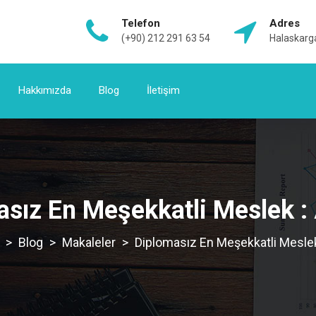
Telefon
Adres
(+90) 212 291 63 54
Halaskarga
Hakkımızda
Blog
İletişim
sız En Meşekkatli Meslek :
>
Blog
>
Makaleler
>
Diplomasız En Meşekkatli Meslek