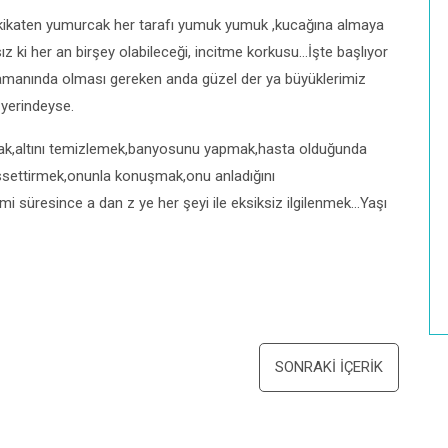
kikaten yumurcak her tarafı yumuk yumuk ,kucağına almaya
ki her an birşey olabileceği, incitme korkusu…İşte başlıyor
amanında olması gereken anda güzel der ya büyüklerimiz
 yerindeyse.
urmak,altını temizlemek,banyosunu yapmak,hasta olduğunda
ssettirmek,onunla konuşmak,onu anladığını
i süresince a dan z ye her şeyi ile eksiksiz ilgilenmek…Yaşı
SONRAKI İÇERIK