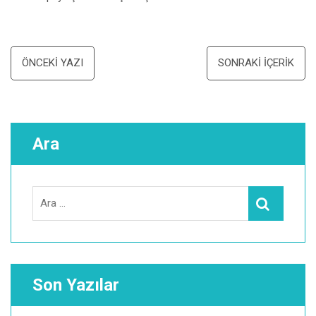
Yazı
ÖNCEKI YAZI
SONRAKI İÇERIK
dolaşımı
Ara
Search
Ara
for:
Son Yazılar