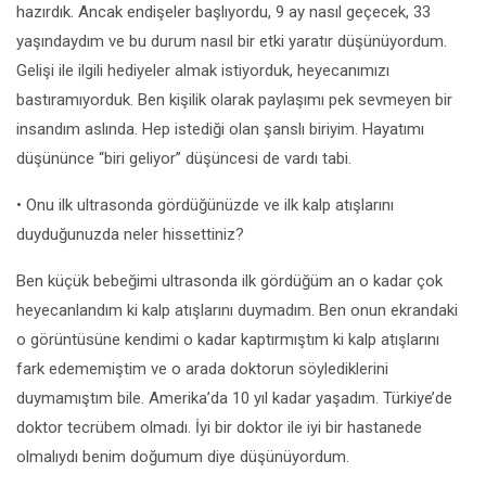
hazırdık. Ancak endişeler başlıyordu, 9 ay nasıl geçecek, 33
yaşındaydım ve bu durum nasıl bir etki yaratır düşünüyordum.
Gelişi ile ilgili hediyeler almak istiyorduk, heyecanımızı
bastıramıyorduk. Ben kişilik olarak paylaşımı pek sevmeyen bir
insandım aslında. Hep istediği olan şanslı biriyim. Hayatımı
düşününce “biri geliyor” düşüncesi de vardı tabi.
• Onu ilk ultrasonda gördüğünüzde ve ilk kalp atışlarını
duyduğunuzda neler hissettiniz?
Ben küçük bebeğimi ultrasonda ilk gördüğüm an o kadar çok
heyecanlandım ki kalp atışlarını duymadım. Ben onun ekrandaki
o görüntüsüne kendimi o kadar kaptırmıştım ki kalp atışlarını
fark edememiştim ve o arada doktorun söylediklerini
duymamıştım bile. Amerika’da 10 yıl kadar yaşadım. Türkiye’de
doktor tecrübem olmadı. İyi bir doktor ile iyi bir hastanede
olmalıydı benim doğumum diye düşünüyordum.