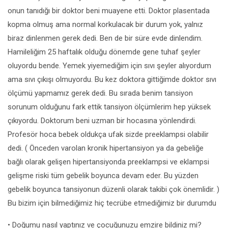
onun tanıdığı bir doktor beni muayene etti. Doktor plasentada
kopma olmuş ama normal korkulacak bir durum yok, yalnız
biraz dinlenmen gerek dedi. Ben de bir süre evde dinlendim.
Hamileliğim 25 haftalık olduğu dönemde gene tuhaf şeyler
oluyordu bende. Yemek yiyemediğim için sıvı şeyler alıyordum
ama sıvı çıkışı olmuyordu. Bu kez doktora gittiğimde doktor sıvı
ölçümü yapmamız gerek dedi. Bu sırada benim tansiyon
sorunum olduğunu fark ettik tansiyon ölçümlerim hep yüksek
çıkıyordu. Doktorum beni uzman bir hocasına yönlendirdi.
Profesör hoca bebek oldukça ufak sizde preeklampsi olabilir
dedi. ( Önceden varolan kronik hipertansiyon ya da gebeliğe
bağlı olarak gelişen hipertansiyonda preeklampsi ve eklampsi
gelişme riski tüm gebelik boyunca devam eder. Bu yüzden
gebelik boyunca tansiyonun düzenli olarak takibi çok önemlidir. )
Bu bizim için bilmediğimiz hiç tecrübe etmediğimiz bir durumdu
• Doğumu nasıl yaptınız ve çocuğunuzu emzire bildiniz mi?