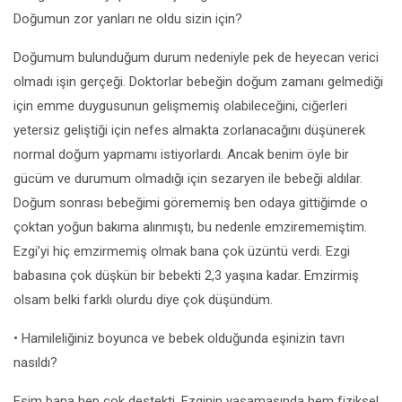
Doğumun zor yanları ne oldu sizin için?
Doğumum bulunduğum durum nedeniyle pek de heyecan verici
olmadı işin gerçeği. Doktorlar bebeğin doğum zamanı gelmediği
için emme duygusunun gelişmemiş olabileceğini, ciğerleri
yetersiz geliştiği için nefes almakta zorlanacağını düşünerek
normal doğum yapmamı istiyorlardı. Ancak benim öyle bir
gücüm ve durumum olmadığı için sezaryen ile bebeği aldılar.
Doğum sonrası bebeğimi görememiş ben odaya gittiğimde o
çoktan yoğun bakıma alınmıştı, bu nedenle emzirememiştim.
Ezgi’yi hiç emzirmemiş olmak bana çok üzüntü verdi. Ezgi
babasına çok düşkün bir bebekti 2,3 yaşına kadar. Emzirmiş
olsam belki farklı olurdu diye çok düşündüm.
• Hamileliğiniz boyunca ve bebek olduğunda eşinizin tavrı
nasıldı?
Eşim bana hep çok destekti. Ezginin yaşamasında hem fiziksel