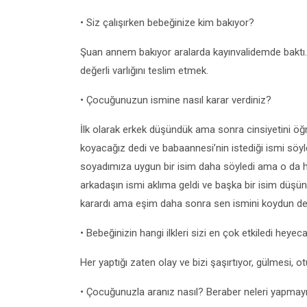
• Siz çalışırken bebeğinize kim bakıyor?
Şuan annem bakıyor aralarda kayınvalidemde baktı.
değerli varlığını teslim etmek.
• Çocuğunuzun ismine nasıl karar verdiniz?
İlk olarak erkek düşündük ama sonra cinsiyetini öğ
koyacağız dedi ve babaannesi’nin istediği ismi söyl
soyadımıza uygun bir isim daha söyledi ama o da h
arkadaşın ismi aklıma geldi ve başka bir isim düşün
karardı ama eşim daha sonra sen ismini koydun de
• Bebeğinizin hangi ilkleri sizi en çok etkiledi heyec
Her yaptığı zaten olay ve bizi şaşırtıyor, gülmesi,
• Çocuğunuzla aranız nasıl? Beraber neleri yapmay