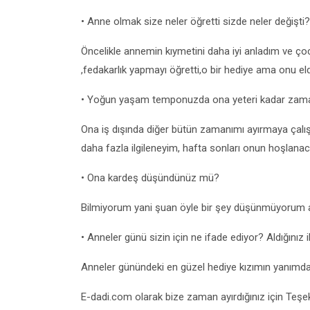
• Anne olmak size neler öğretti sizde neler değişti?
Öncelikle annemin kıymetini daha iyi anladım ve ço
,fedakarlık yapmayı öğretti,o bir hediye ama onu el
• Yoğun yaşam temponuzda ona yeteri kadar zama
Ona iş dışında diğer bütün zamanımı ayırmaya çalışı
daha fazla ilgileneyim, hafta sonları onun hoşlana
• Ona kardeş düşündünüz mü?
Bilmiyorum yani şuan öyle bir şey düşünmüyorum a
• Anneler günü sizin için ne ifade ediyor? Aldığınız 
Anneler günündeki en güzel hediye kızımın yanımda
E-dadi.com olarak bize zaman ayırdığınız için Teşek