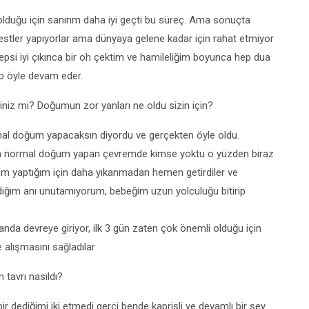
olduğu için sanırım daha iyi geçti bu süreç. Ama sonuçta
 testler yapıyorlar ama dünyaya gelene kadar için rahat etmiyor
hepsi iyi çıkınca bir oh çektim ve hamileliğim boyunca hep dua
hep öyle devam eder.
niz mi? Doğumun zor yanları ne oldu sizin için?
l doğum yapacaksın diyordu ve gerçekten öyle oldu.
çin normal doğum yapan çevremde kimse yoktu o yüzden biraz
um yaptığım için daha yıkanmadan hemen getirdiler ve
dığım anı unutamıyorum, bebeğim uzun yolculuğu bitirip
nda devreye giriyor, ilk 3 gün zaten çok önemli olduğu için
 alışmasını sağladılar
 tavrı nasıldı?
ir dediğimi iki etmedi gerçi bende kaprisli ve devamlı bir şey