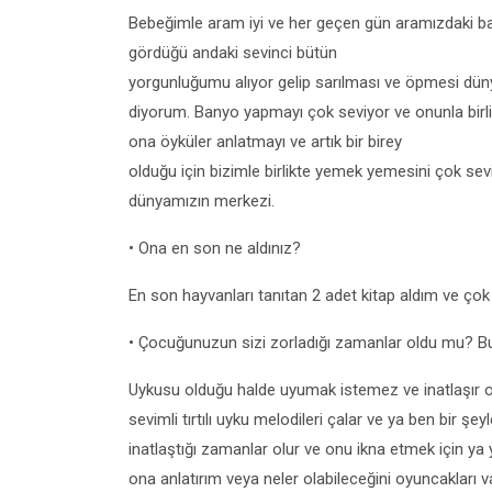
Bebeğimle aram iyi ve her geçen gün aramızdaki bağ
gördüğü andaki sevinci bütün
yorgunluğumu alıyor gelip sarılması ve öpmesi düny
diyorum. Banyo yapmayı çok seviyor ve onunla birlik
ona öyküler anlatmayı ve artık bir birey
olduğu için bizimle birlikte yemek yemesini çok se
dünyamızın merkezi.
• Ona en son ne aldınız?
En son hayvanları tanıtan 2 adet kitap aldım ve çok 
• Çocuğunuzun sizi zorladığı zamanlar oldu mu? B
Uykusu olduğu halde uyumak istemez ve inatlaşır o 
sevimli tırtılı uyku melodileri çalar ve ya ben bir 
inatlaştığı zamanlar olur ve onu ikna etmek için y
ona anlatırım veya neler olabileceğini oyuncakları va