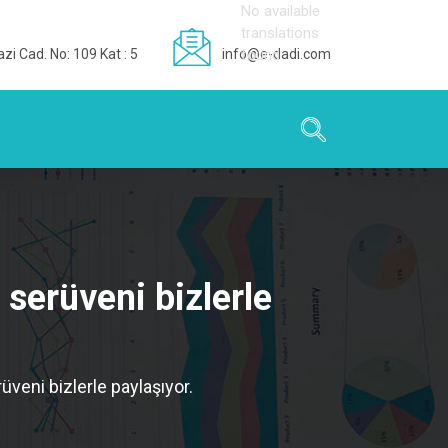
No available
translations
zi Cad. No: 109 Kat : 5
info@e-dadi.com
found
 serüveni bizlerle
üveni bizlerle paylaşıyor.