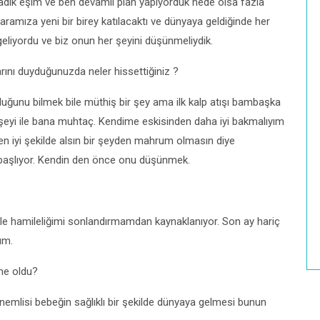
dık eşim ve ben devamlı plan yapıyorduk nede olsa fazla
ramıza yeni bir birey katılacaktı ve dünyaya geldiğinde her
eliyordu ve biz onun her şeyini düşünmeliydik.
arını duyduğunuzda neler hissettiğiniz ?
uğunu bilmek bile müthiş bir şey ama ilk kalp atışı bambaşka
er şeyi ile bana muhtaç. Kendime eskisinden daha iyi bakmalıyım
n iyi şekilde alsın bir şeyden mahrum olmasın diye
aşlıyor. Kendin den önce onu düşünmek.
ile hamileliğimi sonlandırmamdan kaynaklanıyor. Son ay hariç
ım.
 ne oldu?
nemlisi bebeğin sağlıklı bir şekilde dünyaya gelmesi bunun