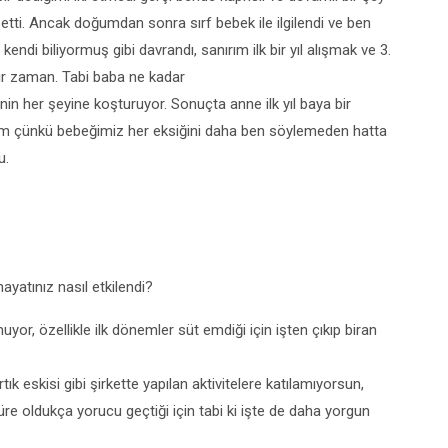
 etti. Ancak doğumdan sonra sırf bebek ile ilgilendi ve ben
endi biliyormuş gibi davrandı, sanırım ilk bir yıl alışmak ve 3.
bir zaman. Tabi baba ne kadar
inin her şeyine koşturuyor. Sonuçta anne ilk yıl baya bir
m çünkü bebeğimiz her eksiğini daha ben söylemeden hatta
u.
yatınız nasıl etkilendi?
or, özellikle ilk dönemler süt emdiği için işten çıkıp biran
ık eskisi gibi şirkette yapılan aktivitelere katılamıyorsun,
 oldukça yorucu geçtiği için tabi ki işte de daha yorgun