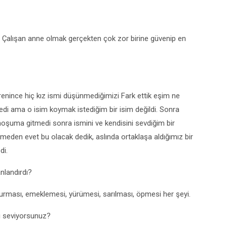
 Çalışan anne olmak gerçekten çok zor birine güvenip en
renince hiç kız ismi düşünmediğimizi Fark ettik eşim ne
edi ama o isim koymak istediğim bir isim değildi. Sonra
oşuma gitmedi sonra ismini ve kendisini sevdiğim bir
meden evet bu olacak dedik, aslında ortaklaşa aldığımız bir
di.
anlandırdı?
 oturması, emeklemesi, yürümesi, sarılması, öpmesi her şeyi.
ı seviyorsunuz?