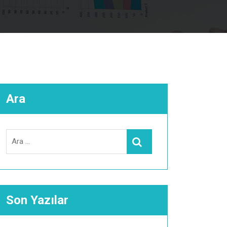
Ara
Search
Ara
for:
Son Yazılar