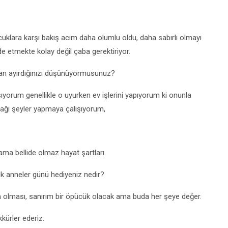
cuklara karşı bakış acım daha olumlu oldu, daha sabırlı olmayı
de etmekte kolay değil çaba gerektiriyor.
n ayırdığınızı düşünüyormusunuz?
yorum genellikle o uyurken ev işlerini yapıyorum ki onunla
cağı şeyler yapmaya çalışıyorum,
ma bellide olmaz hayat şartları
ilk anneler günü hediyeniz nedir?
 olması, sanırım bir öpücük olacak ama buda her şeye değer.
kürler ederiz.