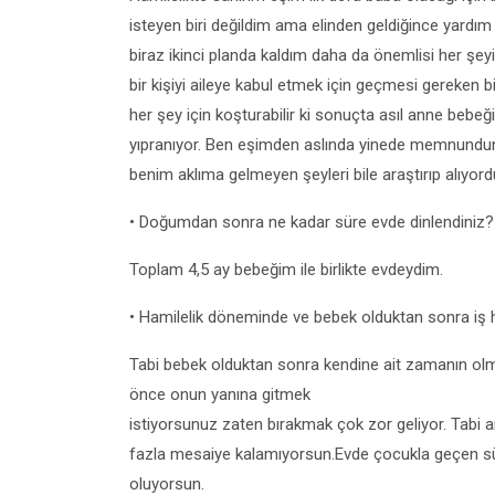
isteyen biri değildim ama elinden geldiğince yardım
biraz ikinci planda kaldım daha da önemlisi her şeyi k
bir kişiyi aileye kabul etmek için geçmesi gereken 
her şey için koşturabilir ki sonuçta asıl anne bebeğ
yıpranıyor. Ben eşimden aslında yinede memnundu
benim aklıma gelmeyen şeyleri bile araştırıp alıyord
• Doğumdan sonra ne kadar süre evde dinlendiniz?
Toplam 4,5 ay bebeğim ile birlikte evdeydim.
• Hamilelik döneminde ve bebek olduktan sonra iş ha
Tabi bebek olduktan sonra kendine ait zamanın olmuy
önce onun yanına gitmek
istiyorsunuz zaten bırakmak çok zor geliyor. Tabi art
fazla mesaiye kalamıyorsun.Evde çocukla geçen süre
oluyorsun.