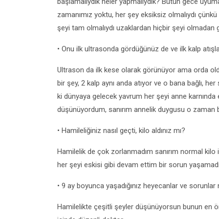
başlamalıydık neler yapmalıydık? Bütün gece uyuma
zamanımız yoktu, her şey eksiksiz olmalıydı çünkü a
şeyi tam olmalıydı uzaklardan hiçbir şeyi olmadan g
• Onu ilk ultrasonda gördüğünüz de ve ilk kalp atışl
Ultrason da ilk kese olarak görünüyor ama orda old
bir şey, 2 kalp aynı anda atıyor ve o bana bağlı, h
ki dünyaya gelecek yavrum her şeyi anne karnında e
düşünüyordum, sanırım annelik duygusu o zaman b
• Hamileliğiniz nasıl geçti, kilo aldınız mı?
Hamilelik de çok zorlanmadım sanırım normal kilo 
her şeyi eskisi gibi devam ettim bir sorun yaşamad
• 9 ay boyunca yaşadığınız heyecanlar ve sorunlar
Hamilelikte çeşitli şeyler düşünüyorsun bunun en ö