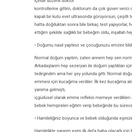
içinde düzenli doktor
kontrollerine gittim, doktorum da çok güven verici 
kapalı bir kutu evet ultrasonda görüyorsun, çeşitli
hatta doğduktan sonra bile birkaç test yapıyorlar, 
ettiğim şekilde sağlıklı bir bebeğim oldu, inşallah 
• Doğumu nasıl yaptınız ve çocuğunuzu emzire bildi
Normal doğum yaptım, zaten annem hep sen norma
Arkadaşlarım hep sezeryan ile doğum yaptıkları i
tedirgindim ama her şey yolunda gitti. Normal doğ
emmesi için kucağıma verdiler. İlk kez kucağıma al
yanıma gelmişti,
içgüdüsel olarak emme refleksi memeye verdikleri a
bebek hemşireleri eğitim verip bebeğinde bu sürece
• Hamileliğiniz boyunca ve bebek olduğunda eşinizin
Hamilelikte sanırım eşim ilk defa baba olacağı için b