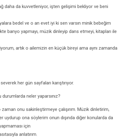
 daha da kuvvetleniyor, işten gelişimi bekliyor ve beni
alara bedel ve o an evet iyi ki sen varsın minik bebeğim
te banyo yapmayı, müzik dinleyip dans etmeyi, kitapları ile
viyorum, artık o ailemizin en küçük bireyi ama aynı zamanda
severek her gün sayfaları karıştırıyor.
u durumlarda neler yaparsınız?
zaman onu sakinleştirmeye çalışırım. Müzik dinletirim,
şeyler uydurup ona söylerim onun dışında diğer konularda da
a yapmaması için
sıtasıyla anlatırım.