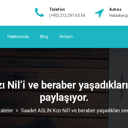
Telefon
Adres
(+90) 212 291 63 54
Halaskarga
Hakkımızda
Blog
İletişim
 Nil’i ve beraber yaşadıkları
paylaşıyor.
aleler
>
Saadet ASLIN Kızı Nil’i ve beraber yaşadıkları ser