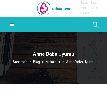
No available
translations
found
Anne Baba Uyumu
>
Blog
>
Makaleler
>
Anne Baba Uyumu