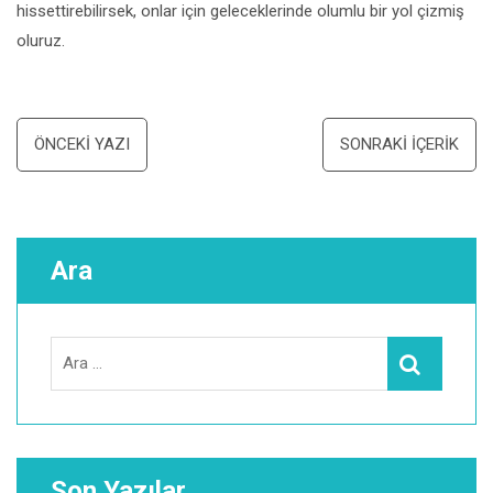
hissettirebilirsek, onlar için geleceklerinde olumlu bir yol çizmiş
oluruz.
Yazı
ÖNCEKI YAZI
SONRAKI İÇERIK
dolaşımı
Ara
Search
Ara
for:
Son Yazılar