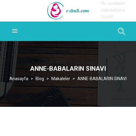
No available
translations
found
ANNE-BABALARIN SINAVI
>
Blog
>
Makaleler
>
ANNE-BABALARIN SINAVI