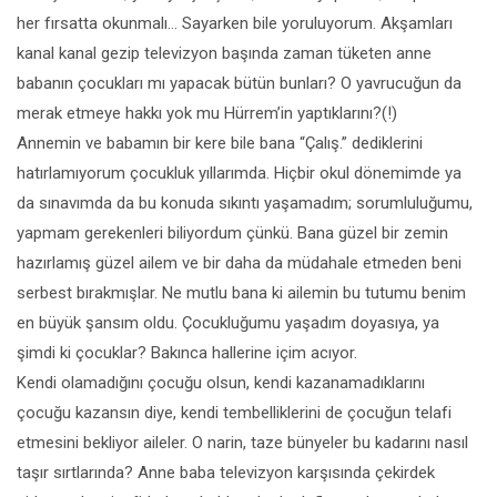
her fırsatta okunmalı… Sayarken bile yoruluyorum. Akşamları
kanal kanal gezip televizyon başında zaman tüketen anne
babanın çocukları mı yapacak bütün bunları? O yavrucuğun da
merak etmeye hakkı yok mu Hürrem’in yaptıklarını?(!)
Annemin ve babamın bir kere bile bana “Çalış.” dediklerini
hatırlamıyorum çocukluk yıllarımda. Hiçbir okul dönemimde ya
da sınavımda da bu konuda sıkıntı yaşamadım; sorumluluğumu,
yapmam gerekenleri biliyordum çünkü. Bana güzel bir zemin
hazırlamış güzel ailem ve bir daha da müdahale etmeden beni
serbest bırakmışlar. Ne mutlu bana ki ailemin bu tutumu benim
en büyük şansım oldu. Çocukluğumu yaşadım doyasıya, ya
şimdi ki çocuklar? Bakınca hallerine içim acıyor.
Kendi olamadığını çocuğu olsun, kendi kazanamadıklarını
çocuğu kazansın diye, kendi tembelliklerini de çocuğun telafi
etmesini bekliyor aileler. O narin, taze bünyeler bu kadarını nasıl
taşır sırtlarında? Anne baba televizyon karşısında çekirdek