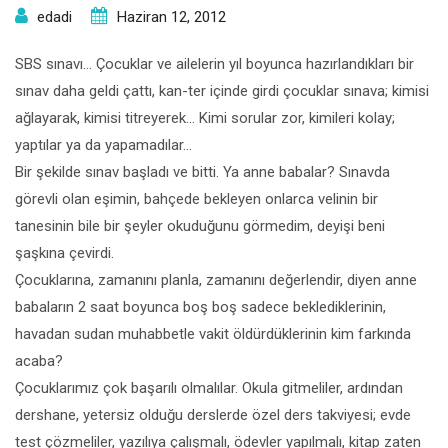
edadi
Haziran 12, 2012
SBS sınavı… Çocuklar ve ailelerin yıl boyunca hazırlandıkları bir
sınav daha geldi çattı, kan-ter içinde girdi çocuklar sınava; kimisi
ağlayarak, kimisi titreyerek… Kimi sorular zor, kimileri kolay;
yaptılar ya da yapamadılar…
Bir şekilde sınav başladı ve bitti. Ya anne babalar? Sınavda
görevli olan eşimin, bahçede bekleyen onlarca velinin bir
tanesinin bile bir şeyler okuduğunu görmedim, deyişi beni
şaşkına çevirdi.
Çocuklarına, zamanını planla, zamanını değerlendir, diyen anne
babaların 2 saat boyunca boş boş sadece beklediklerinin,
havadan sudan muhabbetle vakit öldürdüklerinin kim farkında
acaba?
Çocuklarımız çok başarılı olmalılar. Okula gitmeliler, ardından
dershane, yetersiz olduğu derslerde özel ders takviyesi; evde
test çözmeliler, yazılıya çalışmalı, ödevler yapılmalı, kitap zaten