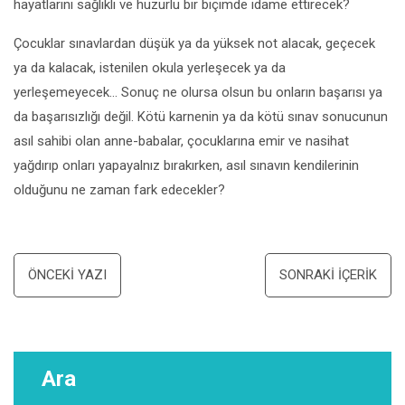
hayatlarını sağlıklı ve huzurlu bir biçimde idame ettirecek?
Çocuklar sınavlardan düşük ya da yüksek not alacak, geçecek
ya da kalacak, istenilen okula yerleşecek ya da
yerleşemeyecek… Sonuç ne olursa olsun bu onların başarısı ya
da başarısızlığı değil. Kötü karnenin ya da kötü sınav sonucunun
asıl sahibi olan anne-babalar, çocuklarına emir ve nasihat
yağdırıp onları yapayalnız bırakırken, asıl sınavın kendilerinin
olduğunu ne zaman fark edecekler?
Yazı
ÖNCEKI YAZI
SONRAKI İÇERIK
dolaşımı
Ara