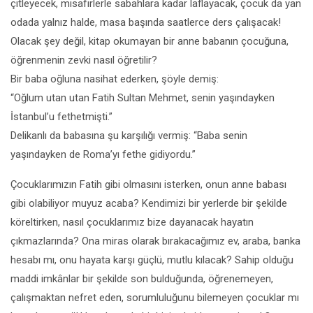
çitleyecek, misafirlerle sabahlara kadar laflayacak, çocuk da yan
odada yalnız halde, masa başında saatlerce ders çalışacak!
Olacak şey değil, kitap okumayan bir anne babanın çocuğuna,
öğrenmenin zevki nasıl öğretilir?
Bir baba oğluna nasihat ederken, şöyle demiş:
“Oğlum utan utan Fatih Sultan Mehmet, senin yaşındayken
İstanbul’u fethetmişti.”
Delikanlı da babasına şu karşılığı vermiş: “Baba senin
yaşındayken de Roma’yı fethe gidiyordu.”
Çocuklarımızın Fatih gibi olmasını isterken, onun anne babası
gibi olabiliyor muyuz acaba? Kendimizi bir yerlerde bir şekilde
köreltirken, nasıl çocuklarımız bize dayanacak hayatın
çıkmazlarında? Ona miras olarak bırakacağımız ev, araba, banka
hesabı mı, onu hayata karşı güçlü, mutlu kılacak? Sahip olduğu
maddi imkânlar bir şekilde son bulduğunda, öğrenemeyen,
çalışmaktan nefret eden, sorumluluğunu bilemeyen çocuklar mı