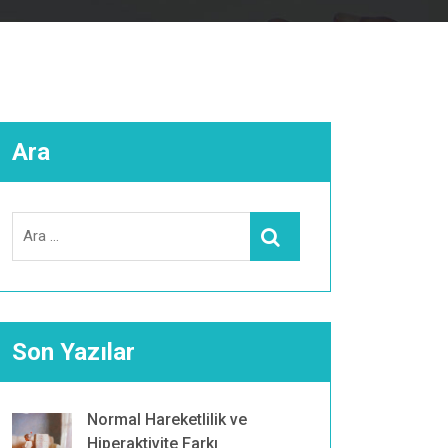
Ara
Search
Ara
for:
Son Yazılar
Normal Hareketlilik ve
Hiperaktivite Farkı