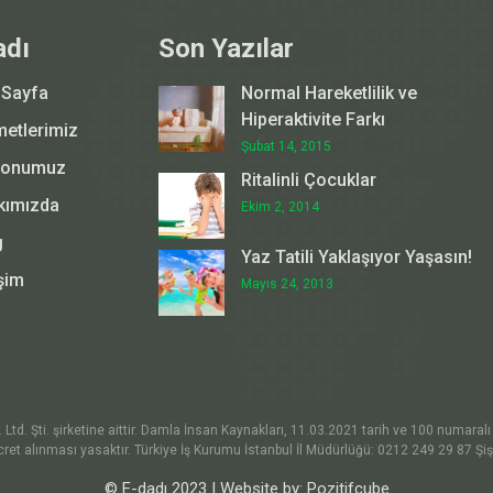
adı
Son Yazılar
 Sayfa
Normal Hareketlilik ve
Hiperaktivite Farkı
metlerimiz
Şubat 14, 2015
yonumuz
Ritalinli Çocuklar
kımızda
Ekim 2, 2014
g
Yaz Tatili Yaklaşıyor Yaşasın!
işim
Mayıs 24, 2013
d. Şti. şirketine aittir. Damla İnsan Kaynakları, 11.03.2021 tarih ve 100 numaralı a
ret alınması yasaktır. Türkiye İş Kurumu İstanbul İl Müdürlüğü: 0212 249 29 87 Şi
© E-dadı 2023 | Website by:
Pozitifcube