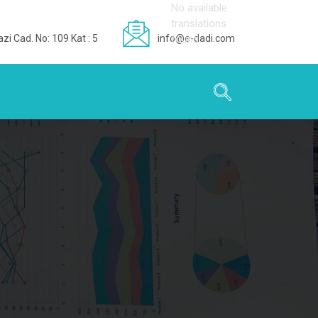
No available
translations
zi Cad. No: 109 Kat : 5
info@e-dadi.com
found