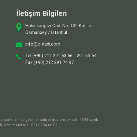
İletişim Bilgileri
Halaskargazi Cad. No: 109 Kat : 5
Osmanbey / İstanbul
info@e-dadi.com
Tel (+90) 212 291 53 56 - 291 63 54
Fax (+90) 212 291 74 97
racılık izin belgesi ile faaliyet göstermektedir. 4904 sayılı
şli Hizmet Merkezi: 0212 234 68 06