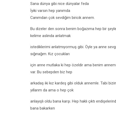
Sana dünya gibi nice dünyalar feda
İyiki varsın hep yanımda
Canımdan çok sevdiğim biricik annem.
Bu dizeler den sonra benim boğazıma hep bir şeyler
kelime aslında anlatmak
istediklerimi anlatmıyormuş gibi. Öyle ya anne sevgi
sığınağım. Kız çocukları
için anne mutlaka ki hep özeldir ama benim annem 
var. Bu sebepden biz hep
arkadaş iki kız kardeş gibi olduk annemle. Tabi biz
yıllarım da ama o hep çok
anlayışlı oldu bana karşı. Hep haklı çıktı endişeleri
bana bakarken