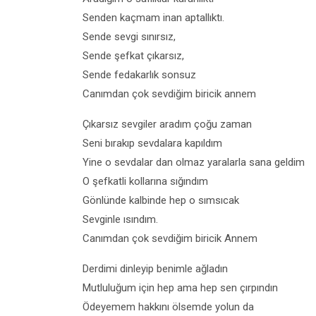
Senden kaçmam inan aptallıktı.
Sende sevgi sınırsız,
Sende şefkat çıkarsız,
Sende fedakarlık sonsuz
Canımdan çok sevdiğim biricik annem
Çıkarsız sevgiler aradım çoğu zaman
Seni bırakıp sevdalara kapıldım
Yine o sevdalar dan olmaz yaralarla sana geldim
O şefkatli kollarına sığındım
Gönlünde kalbinde hep o sımsıcak
Sevginle ısındım.
Canımdan çok sevdiğim biricik Annem
Derdimi dinleyip benimle ağladın
Mutluluğum için hep ama hep sen çırpındın
Ödeyemem hakkını ölsemde yolun da