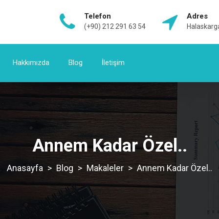
Telefon
Adres
(+90) 212 291 63 54
Halaskarga
Hakkımızda
Blog
İletişim
Annem Kadar Özel..
>
Blog
>
Makaleler
>
Annem Kadar Özel..