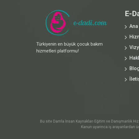
E-D
Ana
Hiz
Türkiyenin en büyük çocuk bakım
Viz
hizmetleri platformu!
Hak
Blo
İlet
Bu site Damla İnsan Kaynakları Eğitim ve Danışmanlık Hiz. Lt
Kanun uyarınca iş arayanlardan üc