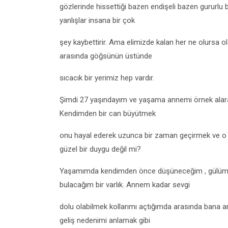
gözlerinde hissettiği bazen endişeli bazen gururlu 
yanlışlar insana bir çok
şey kaybettirir. Ama elimizde kalan her ne olursa o
arasında göğsünün üstünde
sıcacık bir yerimiz hep vardır.
Şimdi 27 yaşındayım ve yaşama annemi örnek alar
Kendimden bir can büyütmek
onu hayal ederek uzunca bir zaman geçirmek ve o in
güzel bir duygu değil mi?
Yaşamımda kendimden önce düşüneceğim , gülümse
bulacağım bir varlık. Annem kadar sevgi
dolu olabilmek kollarımı açtığımda arasında bana a
geliş nedenimi anlamak gibi