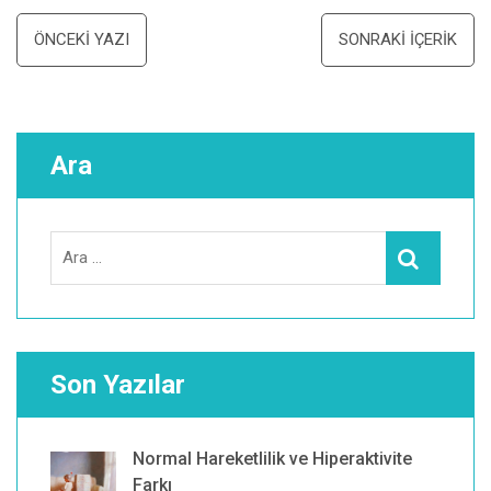
Yazı
ÖNCEKI YAZI
SONRAKI İÇERIK
dolaşımı
Ara
Search
Ara
for:
Son Yazılar
Normal Hareketlilik ve Hiperaktivite
Farkı