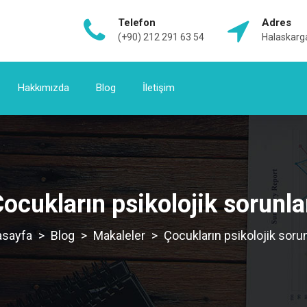
Telefon
Adres
(+90) 212 291 63 54
Halaskarga
Hakkımızda
Blog
İletişim
ocukların psikolojik sorunla
>
Blog
>
Makaleler
>
Çocukların psikolojik sorun