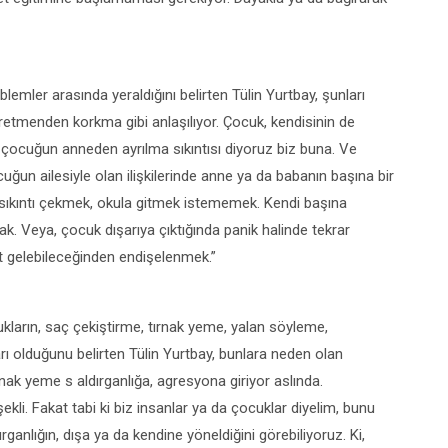
mler arasında yeraldığını belirten Tülin Yurtbay, şunları
etmenden korkma gibi anlaşılıyor. Çocuk, kendisinin de
 çocuğun anneden ayrılma sıkıntısı diyoruz biz buna. Ve
un ailesiyle olan ilişkilerinde anne ya da babanın başına bir
 sıkıntı çekmek, okula gitmek istememek. Kendi başına
mak. Veya, çocuk dışarıya çıktığında panik halinde tekrar
t gelebileceğinden endişelenmek.”
cukların, saç çekiştirme, tırnak yeme, yalan söyleme,
arı olduğunu belirten Tülin Yurtbay, bunlara neden olan
ak yeme s aldırganlığa, agresyona giriyor aslında.
şekli. Fakat tabi ki biz insanlar ya da çocuklar diyelim, bunu
ırganlığın, dışa ya da kendine yöneldiğini görebiliyoruz. Ki,