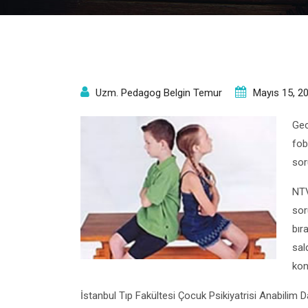
Uzm. Pedagog Belgin Temur
Mayıs 15, 2
Gec
fob
sor
NTV
sor
bır
sal
kon
İstanbul Tıp Fakültesi Çocuk Psikiyatrisi Anabilim D