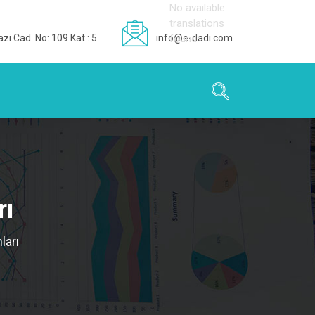
No available
translations
zi Cad. No: 109 Kat : 5
info@e-dadi.com
found
rı
ları