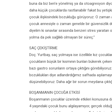
buna da biz ben’e yönelmiş ya da otoagresyon diyor
daha küçük çocuklarda rastlanabilir fakat bu yetiş
çocuk ilişkisindeki bozukluğu görüyoruz. O zaman a
çocuk annesiyle o zaman genelde bir güvensizlik du
diyelim ki sınavlar sırasında benzeri stres yaratan
yolma da pek sağlıklı olmayan bir süreç.”
SAÇ ÇEKİŞTİRME
Doç. Yurtbay, saç yolmaya ise özellikle kız çocuklard
çocukların büyük bir kısmının bunları bükerek çeke
bazı gastro sorunların ortaya çıktığını görebiliyo
bozuklukları diye adlandırdığımız safhada aşılamayıp
düşünebiliyoruz. Daha ağır bir sorun meydana çıktığı
BOŞANMANIN ÇOCUĞA ETKİSİ
Boşanmanın çocuklar üzerinde etkileri konusuna da d
4 yaşındaki çocuk bunu algılayamıyor, gerçek olduğ