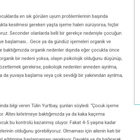
çocuklarda en sık görülen uyum problemlerinin başında
ocukta kesilmesi gereken yaşta işeme halen sürüyorsa, hiçbir
ruz. Seconder olanlarda belli bir gerekçe nedeniyle çocuğun
eye başlaması… Gece ya da gündüz işemeleri organik ve
ine baktığımızda organik nedenler dışında eğer çocukta önce
organik bir nedeni yoksa, olayın psikolojik olduğunu düşünüp,
özetlemek gerekirse, psikolojik nedenleri anneden ayrılma,
 ya da yuvaya başlama veya çok sevdiği bir yakınından ayrılma,
nda bilgi veren Tülin Yurtbay, şunları söyledi: “Çocuk işeme
. Altını kirletmeye baktığımızda ya da kaka kaçırma
çocuk bu kontrolü kazanmış oluyor. Fakat 4-5 yaşına kadar
inin olduğunu görebiliyoruz. Olmaması için ailenin katı bir
et eğitimine başlamaması gerekiyor. Dayakla ya da bağırarak