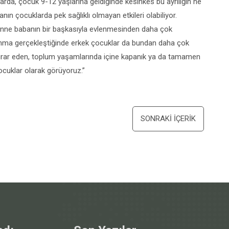
arda, çocuk 9-12 yaşlarına geldiğinde kesinkes bu ayrılığın ne
n çocuklarda pek sağlıklı olmayan etkileri olabiliyor.
 anne babanın bir başkasıyla evlenmesinden daha çok
anma gerçekleştiğinde erkek çocuklar da bundan daha çok
n firar eden, toplum yaşamlarında içine kapanık ya da tamamen
ocuklar olarak görüyoruz.”
SONRAKI İÇERIK