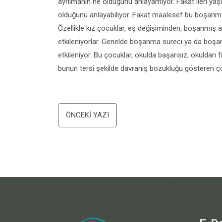
ayrılmanın ne olduğunu anlayamıyor. Fakat ileri yaşl
olduğunu anlayabiliyor. Fakat maalesef bu boşanmanı
Özellikle kız çocuklar, eş değişiminden, boşanmış
etkileniyorlar. Genelde boşanma süreci ya da boş
etkileniyor. Bu çocuklar, okulda başarısız, okulda
bunun tersi şekilde davranış bozukluğu gösteren ç
Yazı
ÖNCEKI YAZI
dolaşımı