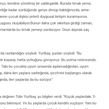
uz, kendine yönelmiş bir saldırganlık. Burada tırnak yeme,
kinliğe kadar sürdüğünde geriye dönüp baktığımızda, anne-
nne-çocuk ilişkisi yeterli duygusal iletişim kuramıyorsa
ygusu oluşabiliyor.Bunun daha çok sıkıntıya girdiği zaman,
 ortamlarda bu tırnak yemeyi sürdürüyor. Onun dışında saç
a rastlandığını söyledi. Yurtbay, şunları söyledi: “Bu
rek koparıp, hatta yuttuğunu görüyoruz. Bu yutma neticesinde,
ruz. Tabi bu çocukta uyum sırasında aşılamadığından, uyum
, daha ileri yaşlara sarktığında, şizofreni başlangıcı olarak
nda, ileri yaşlarda da bu sürüyor.”
eğinen Tülin Yurtbay, şu bilgileri verdi: “Küçük yaşlardaki, 3-
unu bilemiyor. Ve bu yaşlarda çocuk kendini suçluyor. Yani bu