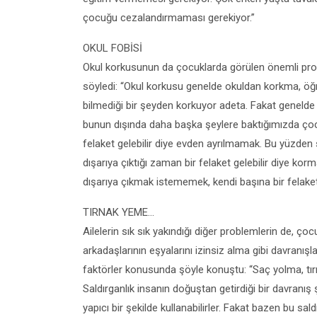
çocuğu cezalandırmaması gerekiyor.”
OKUL FOBİSİ
Okul korkusunun da çocuklarda görülen önemli proble
söyledi: “Okul korkusu genelde okuldan korkma, öğr
bilmediği bir şeyden korkuyor adeta. Fakat genelde
bunun dışında daha başka şeylere baktığımızda çocuğ
felaket gelebilir diye evden ayrılmamak. Bu yüzden
dışarıya çıktığı zaman bir felaket gelebilir diye kor
dışarıya çıkmak istememek, kendi başına bir felake
TIRNAK YEME…
Ailelerin sık sık yakındığı diğer problemlerin de, ço
arkadaşlarının eşyalarını izinsiz alma gibi davranışl
faktörler konusunda şöyle konuştu: “Saç yolma, tırn
Saldırganlık insanın doğuştan getirdiği bir davranış 
yapıcı bir şekilde kullanabilirler. Fakat bazen bu sald