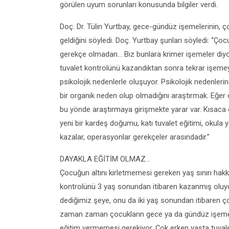
görülen uyum sorunları konusunda bilgiler verdi.
Doç. Dr. Tülin Yurtbay, gece-gündüz işemelerinin, 
geldiğini söyledi. Doç. Yurtbay şunları söyledi: “Ç
gerekçe olmadan… Biz bunlara krimer işemeler diyo
tuvalet kontrolünü kazandıktan sonra tekrar işem
psikolojik nedenlerle oluşuyor. Psikolojik nedenler
bir organik neden olup olmadığını araştırmak. Eğer 
bu yönde araştırmaya girişmekte yarar var. Kısaca 
yeni bir kardeş doğumu, katı tuvalet eğitimi, okula
kazalar, operasyonlar gerekçeler arasındadır.”
DAYAKLA EĞİTİM OLMAZ…
Çocuğun altını kirletmemesi gereken yaş sınırı hakkı
kontrolünü 3 yaş sonundan itibaren kazanmış oluyor
dediğimiz şeye, onu da iki yaş sonundan itibaren 
zaman zaman çocukların gece ya da gündüz işemeler
eğitim vermemesi gerekiyor. Çok erken yaşta tuval