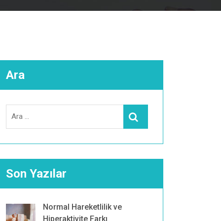
Ara
Search
Ara
for:
Son Yazılar
Normal Hareketlilik ve
Hiperaktivite Farkı