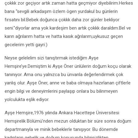
çokkk zor geçiyor artık zaman hatta geçmiyor diyebilirim.Herkes
bana “sevgili arkadaşım özlem ögen yurdakul bu günlerin
fırsatını bil.Bebek doğunca çokkk daha zor günler bekliyor
seni.”diyorlar ama yok kardeşim ben artık çokkk daraldım.Bel ve
karın ağrılarım hatta ve hatta kasık ağrılarım,uykusuz geçen
gecelerim yetti gayri:)
Neyse gelelelim sizi tanıştırmak istediğim Ayşe
Hemşire’ye.Demiştim ki Ayşe Öner ünlülerin doğum koçu olarak
tanınıyor. Ama onu yalnızca bu ünvanla değerlendirmek çok
yanlış olur. Ayşe Öner, anne ve baba olmaya hazırlanan çiftlerle
engin bilgi ve deneyimlerini paylaşıp onlara bu bilinmeyen
yolculukta eşlik ediyor.
Ayşe Hemşire,1976 yılında Ankara Hacettepe Üniversitesi
Hemşirelik Bölümü’nden mezun olduktan bir süre sonra doğum
departmanıyla ve minik bebeklerle tanışıyor. Bu dönemde
kadınların gebelik ve doğum konusunda bilgisizlikten