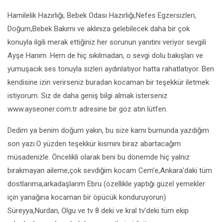
Hamilelik Hazırlığı, Bebek Odası Hazırlığı,Nefes Egzersizleri,
Doğum,Bebek Bakımı ve aklınıza gelebilecek daha bir çok
konuyla ilgili merak ettiğiniz her sorunun yanıtını veriyor sevgili
Ayşe Hanım .Hem de hiç sıkılmadan, o sevgi dolu bakışları ve
yumuşacık ses tonuyla sizleri aydınlatıyor hatta rahatlatıyor. Ben
kendisine izin verirseniz buradan kocaman bir teşekkür iletmek
istiyorum. Siz de daha geniş bilgi almak isterseniz
www.ayseoner.com.tr adresine bir göz atın lütfen.
Dedim ya benim doğum yakın, bu size karnı burnunda yazdığım
son yazı.O yüzden teşekkür kısmını biraz abartacağım
müsadenizle. Öncelikli olarak beni bu dönemde hiç yalnız
bırakmayan aileme,çok sevdiğim kocam Cem’e,Ankara’daki tüm
dostlarıma,arkadaşlarım Ebru (özellikle yaptığı güzel yemekler
için yanağına kocaman bir öpücük konduruyorun)
Süreyya,Nurdan, Olgu ve tv 8 deki ve kral tv’deki tüm ekip