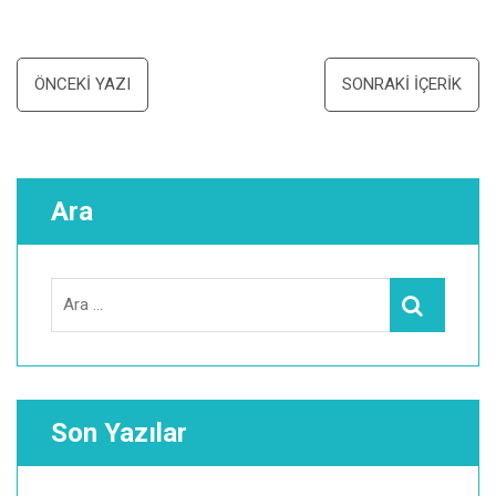
Yazı
ÖNCEKI YAZI
SONRAKI İÇERIK
dolaşımı
Ara
Search
Ara
for:
Son Yazılar