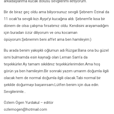
arkadaşlarıma kucak dolusu sevgilerimi iletiyorum.
Bir de biraz geç oldu ama biliyorsunuz sevgili Şebnem Özinal da
11 ocak’ta sevgili kızı Ayşe’yi kucağına aldı. Şebnem’le kısa bir
dönem de olsa çalışma fırsatımız oldu. Kendisini arayamadığım
için buradan özür diliyorum ve onu kocaman
öpüyorum.Şebnemm beni affet ama ben hamileyim:)
Bu arada benim yakışıklı oğlumun adı Rüzgar.Bana ona bu güzel
ismi bulmamda esin kaynağı olan Leman Sam’a da
teşekkürler.Ay tamam sıkıldınız teşekkürlerimden.Ama hoş
görün ya ben hamileyim.Bir sonraki yazım umarım doğumla ilgili
olacak hem de normal doğumla ilgili olacak.Tabi normal bir
şekilde doğurmayı başarırsam.Lütfen benim için dua edin.
Sevgilerimle…
Özlem Ögen Yurdakul – editör
ozlemogen@hotmail.com