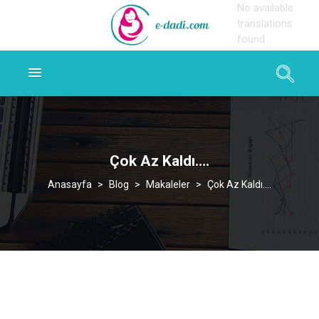
No available
translations
found
Çok Az Kaldı….
>
Blog
>
Makaleler
>
Çok Az Kaldı….