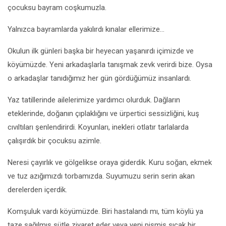
çocuksu bayram coşkumuzla.
Yalnızca bayramlarda yakılırdı kınalar ellerimize…
Okulun ilk günleri başka bir heyecan yaşanırdı içimizde ve
köyümüzde. Yeni arkadaşlarla tanışmak zevk verirdi bize. Oysa
o arkadaşlar tanıdığımız her gün gördüğümüz insanlardı.
Yaz tatillerinde ailelerimize yardımcı olurduk. Dağların
eteklerinde, doğanın çıplaklığını ve ürpertici sessizliğini, kuş
cıvıltıları şenlendirirdi. Koyunları, inekleri otlatır tarlalarda
çalışırdık bir çocuksu azimle.
Neresi çayırlık ve gölgelikse oraya giderdik. Kuru soğan, ekmek
ve tuz azığımızdı torbamızda. Suyumuzu serin serin akan
derelerden içerdik.
Komşuluk vardı köyümüzde. Biri hastalandı mı, tüm köylü ya
taze sağılmış sütle ziyaret eder veya yeni pişmiş sıcak bir