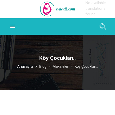
No available
translations
found
Köy Çocukları..
>
Blog
>
Makaleler
>
Köy Çocukları..