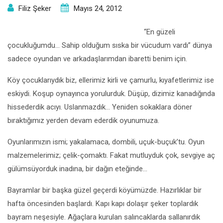
Filiz Şeker
Mayıs 24, 2012
“En güzeli
çocukluğumdu… Sahip olduğum sıska bir vücudum vardı” dünya
sadece oyundan ve arkadaşlarımdan ibaretti benim için.
Köy çocuklarıydık biz, ellerimiz kirli ve çamurlu, kıyafetlerimiz ise
eskiydi. Koşup oynayınca yorulurduk. Düşüp, dizimiz kanadığında
hissederdik acıyı. Uslanmazdık… Yeniden sokaklara döner
bıraktığımız yerden devam ederdik oyunumuza.
Oyunlarımızın ismi; yakalamaca, dombili, uçuk-buçuk’tu. Oyun
malzemelerimiz; çelik-çomaktı. Fakat mutluyduk çok, sevgiye aç
gülümsüyorduk inadına, bir dağın eteğinde…
Bayramlar bir başka güzel geçerdi köyümüzde. Hazırlıklar bir
hafta öncesinden başlardı. Kapı kapı dolaşır şeker toplardık
bayram neşesiyle. Ağaçlara kurulan salıncaklarda sallanırdık