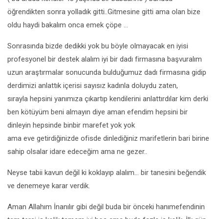
öğrendikten sonra yolladık gitti..Gitmesine gitti ama olan bize
oldu haydi bakalım onca emek çöpe …
Sonrasında bizde dedikki yok bu böyle olmayacak en iyisi
profesyonel bir destek alalım iyi bir dadı firmasına başvuralım
uzun araştırmalar sonucunda bulduğumuz dadı firmasına gidip
derdimizi anlattık içerisi sayısız kadınla doluydu zaten,
sırayla hepsini yanımıza çıkartıp kendilerini anlattırdılar kim derki
ben kötüyüm beni almayın diye aman efendim hepsini bir
dinleyin hepsinde binbir marefet yok yok
ama eve getirdiğinizde ofisde dinlediğiniz marifetlerin bari birine
sahip olsalar idare edeceğim ama ne gezer..
Neyse tabii kavun değil ki koklayıp alalım… bir tanesini beğendik
ve denemeye karar verdik.
Aman Allahım İnanılır gibi değil buda bir önceki hanımefendinin