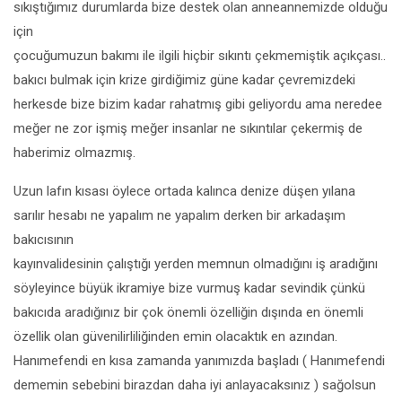
sıkıştığımız durumlarda bize destek olan anneannemizde olduğu
için
çocuğumuzun bakımı ile ilgili hiçbir sıkıntı çekmemiştik açıkçası..
bakıcı bulmak için krize girdiğimiz güne kadar çevremizdeki
herkesde bize bizim kadar rahatmış gibi geliyordu ama neredee
meğer ne zor işmiş meğer insanlar ne sıkıntılar çekermiş de
haberimiz olmazmış.
Uzun lafın kısası öylece ortada kalınca denize düşen yılana
sarılır hesabı ne yapalım ne yapalım derken bir arkadaşım
bakıcısının
kayınvalidesinin çalıştığı yerden memnun olmadığını iş aradığını
söyleyince büyük ikramiye bize vurmuş kadar sevindik çünkü
bakıcıda aradığınız bir çok önemli özelliğin dışında en önemli
özellik olan güvenilirliliğinden emin olacaktık en azından.
Hanımefendi en kısa zamanda yanımızda başladı ( Hanımefendi
dememin sebebini birazdan daha iyi anlayacaksınız ) sağolsun