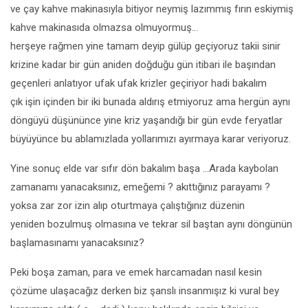
ve çay kahve makinasıyla bitiyor neymiş lazımmış fırın eskiymiş
kahve makinasıda olmazsa olmuyormuş…
herşeye rağmen yine tamam deyip gülüp geçiyoruz takii sinir
krizine kadar bir gün aniden doğduğu gün itibari ile başından
geçenleri anlatıyor ufak ufak krizler geçiriyor hadi bakalım
çık işin içinden bir iki bunada aldırış etmiyoruz ama hergün aynı
döngüyü düşününce yine kriz yaşandığı bir gün evde feryatlar
büyüyünce bu ablamızlada yollarımızı ayırmaya karar veriyoruz.
Yine sonuç elde var sıfır dön bakalım başa …Arada kaybolan
zamanamı yanacaksınız, emeğemi ? akıttığınız parayamı ?
yoksa zar zor izin alıp oturtmaya çalıştığınız düzenin
yeniden bozulmuş olmasına ve tekrar sil baştan aynı döngünün
başlamasınamı yanacaksınız?
Peki boşa zaman, para ve emek harcamadan nasıl kesin
çözüme ulaşacağız derken biz şanslı insanmışız ki vural bey