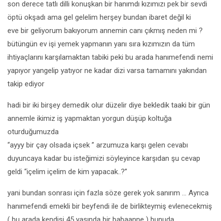
son derece tatlı dilli konuşkan bir hanımdı kızımızı pek bir sevdi
öptü okşadı ama gel gelelim herşey bundan ibaret değil ki
eve bir geliyorum bakıyorum annemin canı çıkmış neden mi ?
bütüngün ev işi yemek yapmanın yanı sıra kızımızın da tüm
ihtiyaçlarını karşılamaktan tabiki peki bu arada hanımefendi nemi
yapıyor yangelip yatıyor ne kadar dizi varsa tamamını yakından
takip ediyor
hadi bir iki birşey demedik olur düzelir diye bekledik taaki bir gün
annemle ikimiz iş yapmaktan yorgun düşüp koltuğa
oturduğumuzda
“ayyy bir çay olsada içsek ” arzumuza karşı gelen cevabı
duyuncaya kadar bu isteğimizi söyleyince karşıdan şu cevap
geldi “içelim içelim de kim yapacak..?”
yani bundan sonrası için fazla söze gerek yok sanırım … Ayrıca
hanımefendi emekli bir beyfendi ile de birlikteymiş evlenecekmiş
( bu arada kendisi 45 yaşında bir babaanne ) bunuda