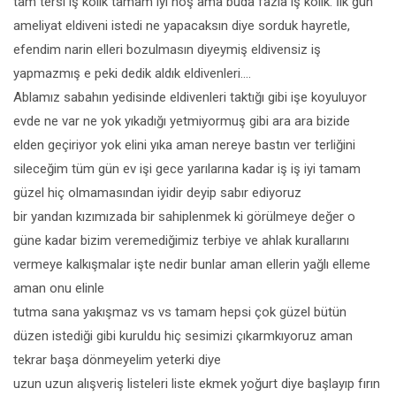
tam tersi iş kolik tamam iyi hoş ama buda fazla iş kolik. İlk gün
ameliyat eldiveni istedi ne yapacaksın diye sorduk hayretle,
efendim narin elleri bozulmasın diyeymiş eldivensiz iş
yapmazmış e peki dedik aldık eldivenleri….
Ablamız sabahın yedisinde eldivenleri taktığı gibi işe koyuluyor
evde ne var ne yok yıkadığı yetmiyormuş gibi ara ara bizide
elden geçiriyor yok elini yıka aman nereye bastın ver terliğini
sileceğim tüm gün ev işi gece yarılarına kadar iş iş iyi tamam
güzel hiç olmamasından iyidir deyip sabır ediyoruz
bir yandan kızımızada bir sahiplenmek ki görülmeye değer o
güne kadar bizim veremediğimiz terbiye ve ahlak kurallarını
vermeye kalkışmalar işte nedir bunlar aman ellerin yağlı elleme
aman onu elinle
tutma sana yakışmaz vs vs tamam hepsi çok güzel bütün
düzen istediği gibi kuruldu hiç sesimizi çıkarmkıyoruz aman
tekrar başa dönmeyelim yeterki diye
uzun uzun alışveriş listeleri liste ekmek yoğurt diye başlayıp fırın