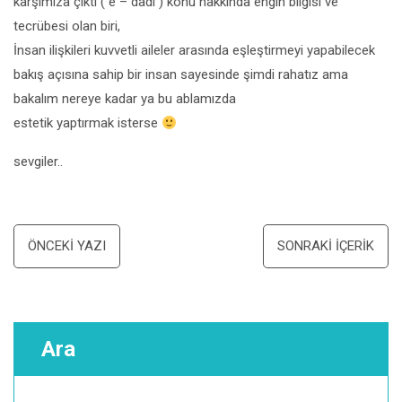
karşımıza çıktı ( e – dadi ) konu hakkında engin bilgisi ve
tecrübesi olan biri,
İnsan ilişkileri kuvvetli aileler arasında eşleştirmeyi yapabilecek
bakış açısına sahip bir insan sayesinde şimdi rahatız ama
bakalım nereye kadar ya bu ablamızda
estetik yaptırmak isterse
sevgiler..
Yazı
ÖNCEKI YAZI
SONRAKI İÇERIK
dolaşımı
Ara