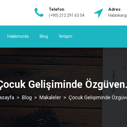
Telefon
Adres
(+90) 212 291 63 54
Halaskarga
Hakkımızda
Blog
İletişim
Çocuk Gelişiminde Özgüven.
>
Blog
>
Makaleler
>
Çocuk Gelişiminde Özgüve