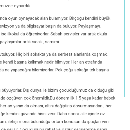
ümüzce oynardık.
dışında oyun oynayacak alan bulamıyor. Birçoğu kendini büyük
elevizyon ya da bilgisayar başın da buluyor. Paylaşmayı,
ise ilkokul da öğreniyorlar. Sabah servisler var artık okula
aylaşımlar artık sıcak , samimi.
tuluyor. Hiç biri sokakta ya da serbest alanlarda koşmak,
de kendi başına kalkmak nedir bilmiyor. Her an etrafında
 da ne yapacağını bilemiyorlar. Pek çoğu sokağa tek başına
ıtlı büyüyorlar. Dış dünya ile bizim çocukluğumuz da olduğu gibi
inde özgüven çok önemlidir.Bu dönem ilk 1,5 yaşa kadar bebek
her an yanın da olması, altını değiştirip doyurmasından , her
e kendini güvende hissi verir. Daha sonra aile içinde öz
um, iletişim ona bulunduğu ortam konusun da ipuçları verir.
m de gelişir. Çocukluğunu rahat ve özgür geçirebilme şansı