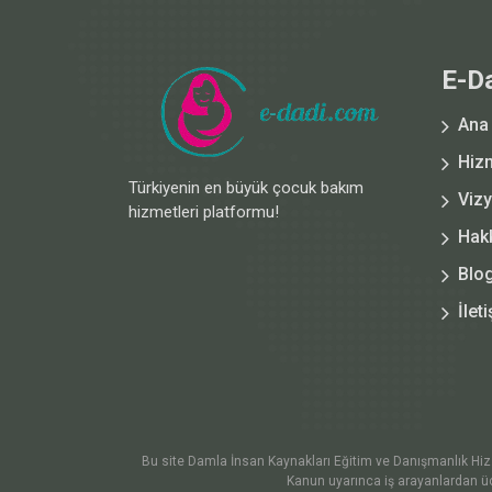
E-D
Ana
Hiz
Türkiyenin en büyük çocuk bakım
Viz
hizmetleri platformu!
Hak
Blo
İlet
Bu site Damla İnsan Kaynakları Eğitim ve Danışmanlık Hiz. Lt
Kanun uyarınca iş arayanlardan üc