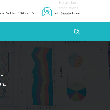
No available
translations
zi Cad. No: 109 Kat : 5
info@e-dadi.com
found
.
n..