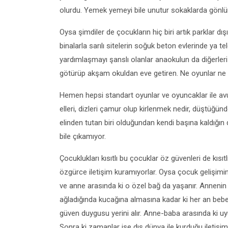
olurdu. Yemek yemeyi bile unutur sokaklarda gönl
Oysa şimdiler de çocukların hiç biri artık parklar 
binalarla sarılı sitelerin soğuk beton evlerinde ya t
yardımlaşmayı şanslı olanlar anaokulun da diğerleri 
götürüp akşam okuldan eve getiren. Ne oyunlar ne p
Hemen hepsi standart oyunlar ve oyuncaklar ile avu
elleri, dizleri çamur olup kirlenmek nedir, düştüğün
elinden tutan biri olduğundan kendi başına kaldığın
bile çıkamıyor.
Çocuklukları kısıtlı bu çocuklar öz güvenleri de kıs
özgürce iletişim kuramıyorlar. Oysa çocuk gelişim
ve anne arasında ki o özel bağ da yaşanır. Annenin 
ağladığında kucağına almasına kadar ki her an bebeğ
güven duygusu yerini alır. Anne-baba arasında ki uy
Sonra ki zamanlar ise dış dünya ile kurduğu iletişi