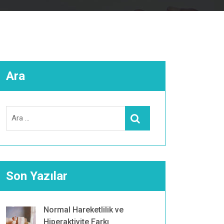
Ara
Search
Ara
for:
Son Yazılar
Normal Hareketlilik ve
Hiperaktivite Farkı