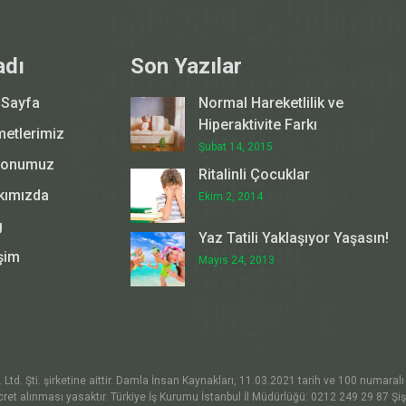
adı
Son Yazılar
 Sayfa
Normal Hareketlilik ve
Hiperaktivite Farkı
metlerimiz
Şubat 14, 2015
yonumuz
Ritalinli Çocuklar
kımızda
Ekim 2, 2014
g
Yaz Tatili Yaklaşıyor Yaşasın!
işim
Mayıs 24, 2013
d. Şti. şirketine aittir. Damla İnsan Kaynakları, 11.03.2021 tarih ve 100 numaralı a
ret alınması yasaktır. Türkiye İş Kurumu İstanbul İl Müdürlüğü: 0212 249 29 87 Şi