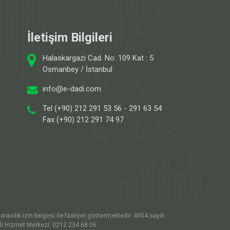
İletişim Bilgileri
Halaskargazi Cad. No: 109 Kat : 5
Osmanbey / İstanbul
info@e-dadi.com
Tel (+90) 212 291 53 56 - 291 63 54
Fax (+90) 212 291 74 97
racılık izin belgesi ile faaliyet göstermektedir. 4904 sayılı
şli Hizmet Merkezi: 0212 234 68 06