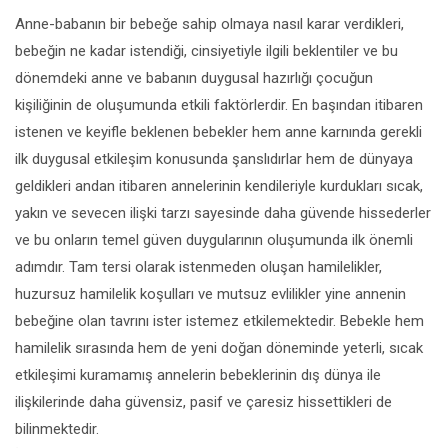
Anne-babanın bir bebeğe sahip olmaya nasıl karar verdikleri,
bebeğin ne kadar istendiği, cinsiyetiyle ilgili beklentiler ve bu
dönemdeki anne ve babanın duygusal hazırlığı çocuğun
kişiliğinin de oluşumunda etkili faktörlerdir. En başından itibaren
istenen ve keyifle beklenen bebekler hem anne karnında gerekli
ilk duygusal etkileşim konusunda şanslıdırlar hem de dünyaya
geldikleri andan itibaren annelerinin kendileriyle kurdukları sıcak,
yakın ve sevecen ilişki tarzı sayesinde daha güvende hissederler
ve bu onların temel güven duygularının oluşumunda ilk önemli
adımdır. Tam tersi olarak istenmeden oluşan hamilelikler,
huzursuz hamilelik koşulları ve mutsuz evlilikler yine annenin
bebeğine olan tavrını ister istemez etkilemektedir. Bebekle hem
hamilelik sırasında hem de yeni doğan döneminde yeterli, sıcak
etkileşimi kuramamış annelerin bebeklerinin dış dünya ile
ilişkilerinde daha güvensiz, pasif ve çaresiz hissettikleri de
bilinmektedir.