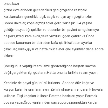
önce,bazı
çizim evrelerinden geçerler.İleri geri çizgilerle rastgele
karalamaları, genellikle açık seçik ve ayrı ayrı çizgiler izler.
Sonra daireler, köşeler,zigzaglar gelir. Yaklaşık 3-4 yaşına
geldiğinde,yaptığı şekiller ve desenler bir şeyleri simgelemeye
başlar:Çizdiği kare evdir,daire yüzdür,üçgen çatıdır vs.Önce
sadece kocaman bir daireden kafa çizilir,kafadan ayaklar
çıkar.Saç,kulak,giysi ve hatta mücevher gibi ayrıntılar daha sonra
eklenir.
Çocuğunuz yaptığı resmi size gösterdiğinde baştan savma
değil,gerçekten ilgi gösterin.Hatta onunla birlikte resim yapın.
Kendiniz de hayal gücünüzü kullanın : Sadece düz kağıt ve
kurşun kalemle sınırlanmayın. Zehirli olmayan rengarenk boyalar
kullanın. Elişi kağıtları kullanın.Patates baskıları yapın.Parmak
boyası yapın.Örgü yünlerinden saç,süpürge,pamuktan kardan