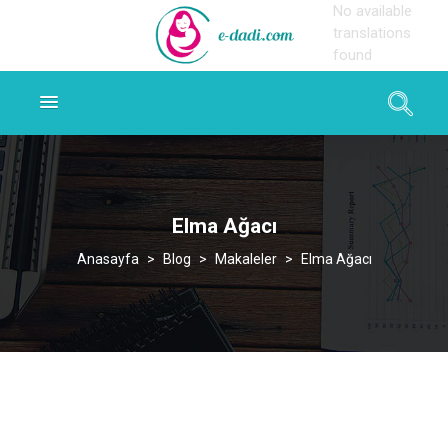
No available
translations
found
Elma Ağacı
>
Blog
>
Makaleler
>
Elma Ağacı