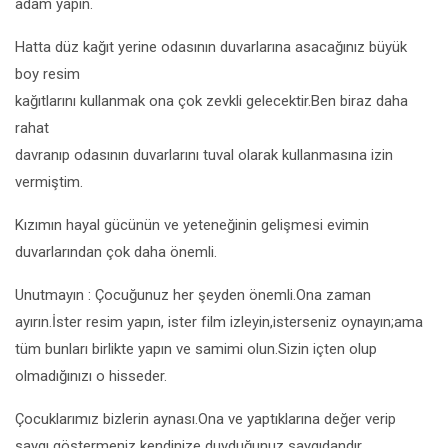
adam yapın.
Hatta düz kağıt yerine odasının duvarlarına asacağınız büyük
boy resim
kağıtlarını kullanmak ona çok zevkli gelecektir.Ben biraz daha
rahat
davranıp odasının duvarlarını tuval olarak kullanmasına izin
vermiştim.
Kızımın hayal gücünün ve yeteneğinin gelişmesi evimin
duvarlarından çok daha önemli.
Unutmayın : Çocuğunuz her şeyden önemli.Ona zaman
ayırın.İster resim yapın, ister film izleyin,isterseniz oynayın;ama
tüm bunları birlikte yapın ve samimi olun.Sizin içten olup
olmadığınızı o hisseder.
Çocuklarımız bizlerin aynası.Ona ve yaptıklarına değer verip
saygı göstermeniz kendinize duyduğunuz saygıdandır.