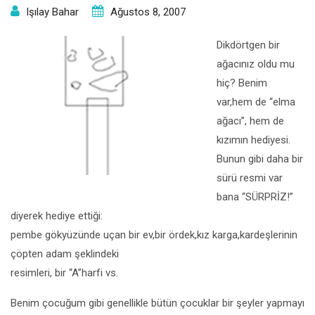
Işılay Bahar
Ağustos 8, 2007
Dikdörtgen bir
ağacınız oldu mu
hiç? Benim
var,hem de “elma
ağacı”, hem de
kızımın hediyesi.
Bunun gibi daha bir
sürü resmi var
bana “SÜRPRİZ!”
diyerek hediye ettiği:
pembe gökyüzünde uçan bir ev,bir ördek,kız karga,kardeşlerinin
çöpten adam şeklindeki
resimleri, bir “A”harfi vs.
Benim çocuğum gibi genellikle bütün çocuklar bir şeyler yapmayı