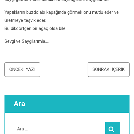
Yaptıklarını buzdolabı kapağında görmek onu mutlu eder ve
üretmeye teşvik eder.
Bu dikdörtgen bir ağaç olsa bile.
Sevgi ve Saygılarımla……
Yazı
ÖNCEKI YAZI
SONRAKI İÇERIK
dolaşımı
Ara
Search
Ara
for: