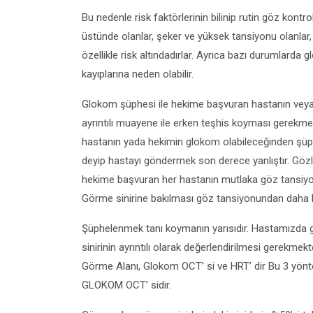
Bu nedenle risk faktörlerinin bilinip rutin göz kontr
üstünde olanlar, şeker ve yüksek tansiyonu olanlar,
özellikle risk altındadırlar. Ayrıca bazı durumlarda 
kayıplarına neden olabilir.
Glokom şüphesi ile hekime başvuran hastanın vey
ayrıntılı muayene ile erken teşhis koyması gerekme
hastanın yada hekimin glokom olabileceğinden şüp
deyip hastayı göndermek son derece yanlıştır. Gözl
hekime başvuran her hastanın mutlaka göz tansiyonu
Görme sinirine bakılması göz tansiyonundan daha kıym
Şüphelenmek tanı koymanın yarısıdır. Hastamızda g
sinirinin ayrıntılı olarak değerlendirilmesi gerekme
Görme Alanı, Glokom OCT’ si ve HRT’ dir Bu 3 yönt
GLOKOM OCT’ sidir.