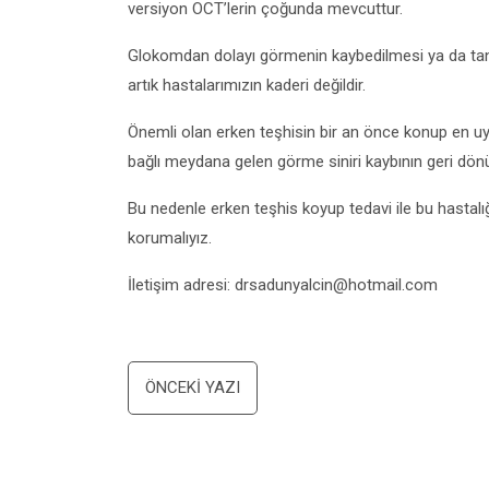
versiyon OCT’lerin çoğunda mevcuttur.
Glokomdan dolayı görmenin kaybedilmesi ya da ta
artık hastalarımızın kaderi değildir.
Önemli olan erken teşhisin bir an önce konup en uy
bağlı meydana gelen görme siniri kaybının geri dön
Bu nedenle erken teşhis koyup tedavi ile bu hastalı
korumalıyız.
İletişim adresi: drsadunyalcin@hotmail.com
Yazı
ÖNCEKI YAZI
dolaşımı