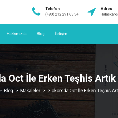
Telefon
Adres
(+90) 212 291 63 54
Halaskarga
Hakkımızda
Blog
İletişim
 Oct İle Erken Teşhis Art
>
Blog
>
Makaleler
>
Glokomda Oct İle Erken Teşhis A