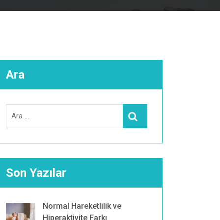
Ara
Search
Ara
for:
Son Yazılar
Normal Hareketlilik ve
Hiperaktivite Farkı