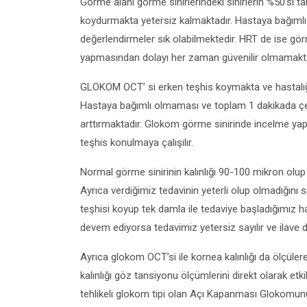
Görme alanı görme sinirlerindeki sinirlerin %50’si t
koydurmakta yetersiz kalmaktadır. Hastaya bağıml
değerlendirmeler sık olabilmektedir. HRT de ise görme 
yapmasından dolayı her zaman güvenilir olmamakta
GLOKOM OCT’ si erken teşhis koymakta ve hastalığın
Hastaya bağımlı olmaması ve toplam 1 dakikada çekileb
arttırmaktadır. Glokom görme sinirinde incelme yaptı
teşhis konulmaya çalışılır.
Normal görme sinirinin kalınlığı 90-100 mikron olu
Ayrıca verdiğimiz tedavinin yeterli olup olmadığını si
teşhisi koyup tek damla ile tedaviye başladığımız 
devem ediyorsa tedavimiz yetersiz sayılır ve ilave d
Ayrıca glokom OCT’si ile kornea kalınlığı da ölçüle
kalınlığı göz tansiyonu ölçümlerini direkt olarak etk
tehlikeli glokom tipi olan Açı Kapanması Glokomun