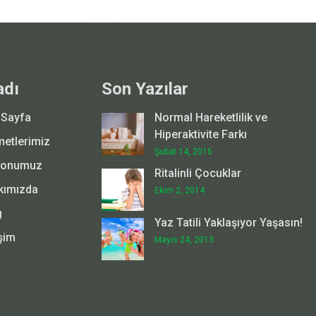
adı
Son Yazılar
 Sayfa
Normal Hareketlilik ve
Hiperaktivite Farkı
metlerimiz
Şubat 14, 2015
yonumuz
Ritalinli Çocuklar
kımızda
Ekim 2, 2014
g
Yaz Tatili Yaklaşıyor Yaşasın!
işim
Mayıs 24, 2013