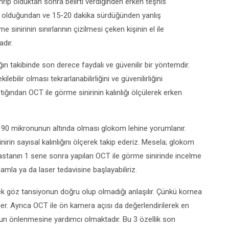
ahrip olduktan sonra belirti verdiğinden erken teşhis
ı olduğundan ve 15-20 dakika sürdüğünden yanlış
sinirinin sınırlarının çizilmesi çeken kişinin el ile
dır.
 takibinde son derece faydalı ve güvenilir bir yöntemdir.
ilir olması tekrarlanabilirliğini ve güvenilirliğini
ğından OCT ile görme sinirinin kalınlığı ölçülerek erken
p 90 mikronunun altında olması glokom lehine yorumlanır.
nirin sayısal kalınlığını ölçerek takip ederiz. Mesela; glokom
hastanın 1 sene sonra yapılan OCT ile görme sinirinde incelme
amla ya da laser tedavisine başlayabiliriz.
rek göz tansiyonun doğru olup olmadığı anlaşılır. Çünkü kornea
iler. Ayrıca OCT ile ön kamera açısı da değerlendirilerek en
un önlenmesine yardımcı olmaktadır. Bu 3 özellik son