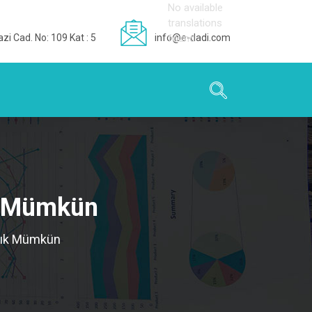
No available
translations
zi Cad. No: 109 Kat : 5
info@e-dadi.com
found
ık Mümkün
rtık Mümkün