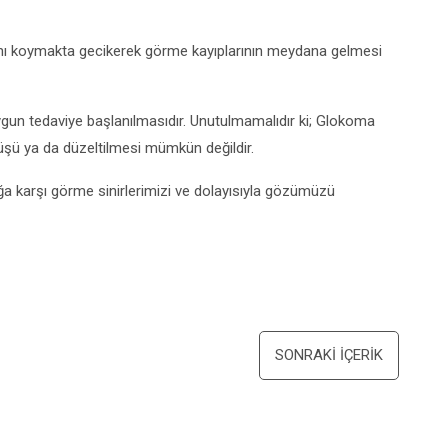
nı koymakta gecikerek görme kayıplarının meydana gelmesi
gun tedaviye başlanılmasıdır. Unutulmamalıdır ki; Glokoma
üşü ya da düzeltilmesi mümkün değildir.
ğa karşı görme sinirlerimizi ve dolayısıyla gözümüzü
SONRAKI İÇERIK