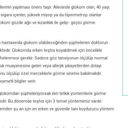
ollerinin yapılması önem taşır. Ailesinde glokom olan, 40 yaşı
 sigara içenler, yüksek miyop ya da hipermetrop olanlar
glokom gözde ağrı ve kızarıklık ile gelip- geçici görme
a hastasında glokom olabileceğinden şüphelenen doktorun
ktedir. Glokomda erken teşhis koyabilmek için öncelikle
helenmesi gerekir. Sadece göz tansiyonun ölçülüp normal
ük muayenesine gelen veya allerjik şikayetlerden dolayı
 ölçülüp özel merceklerle görme sinirine bakılmalıdır.
etli bilgiler verir.
lokomdan şüpheleniyorsak ileri tetkik yöntemlerle görme
ktedir. Bu dönemde teşhis için 3 temel yöntemimiz vardır:
emden şu an için en erken ve güvenilir tanı koydurucu yöntem