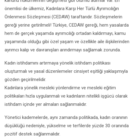
kanunu hükümlerinin değişmesi gibi olumlu adımlar var. En
önemlisi de ülkemiz, Kadınlara Karşı Her Türlü Ayrımcılığın
Önlenmesi Sözleşmesi (CEDAW) taraftarıdır. Sözleşmelerin
gereği yerine getirilmeli! Türkiye, CEDAW gereği, hem yasalarda
hem de gerçek yaşamda ayrımcılığı ortadan kaldırmayı, kamu
yaşamında olduğu gibi özel yaşam ve özellikle aile ilişkilerinden
ayrımcı kalıp ve davranışları arındırmayı sağlamak zorunda.
Kadın istihdamını artırmaya yönelik istihdam politikası
oluşturmalı ve yasal düzenlemeler cinsiyet eşitliği yaklaşımıyla
gözden geçirilmelidir.
Kadınlara yönelik mesleki yönlendirme ve mesleki eğitim
politikaları hızla uygulanmalı ve kadınların nitelikli işgücü olarak
istihdam içinde yer almaları sağlanmalıdır.
Yönetici kademelerde, aynı zamanda politikada, kadın oranının
düşüklüğü nedeniyle, yükselme ve terfilerde yüzde 30 oranında
pozitif destek sağlanmalıdır.