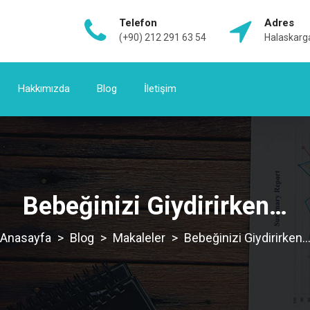
Telefon
Adres
(+90) 212 291 63 54
Halaskarga
Hakkımızda
Blog
İletişim
Bebeğinizi Giydirirken…
>
Blog
>
Makaleler
>
Bebeğinizi Giydirirken