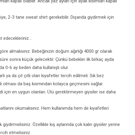
arı kapalı olabilir. Ancak yaz ayları için ayak kısımları kapalı
ye, 2-3 tane sweat shirt gerekebilir. Dışarıda giydirmek için
at edecekleriniz…
 göre almalısınız. Bebeğinizin doğum ağırlığı 4000 gr olarak
 süre sonra küçük gelecektir. Çünkü bebekler ilk birkaç ayda
rda 0-6 ay beden daha kullanışlı olur.
a da çıt çıtlı olan kıyafetler tercih edilmeli. Sık bez
yakalı olması da baş kısmından kolayca geçmesini sağlar.
ldi için en uygun olanları. Ütü gerektirmeyen giysiler ise daha
tlarını okumalısınız. Hem kullanımda hem de kıyafetleri
iydirmelisiniz. Özellikle kış aylarında çok kalın giysiler yerine
ercih etmelisiniz.