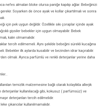
 nefes almaları bloke olursa paniğe kapılıp ağlar. Bebeğinizi
gerekir. Soyarken de önce ayak ve kollar çıkartılmalı ve sonra
alı.
eği için pek uygun değildir. Özellikle sıkı çoraplar içinde ayak
ağcıklı giysiler bebekler için uygun olmayabilir. Bebek
malı, kalın olmamalıdır.
zaklar tercih edilmemeli. Aynı şekilde bebeğini sürekli kucağına
. Bebekler ilk aylarda kusabilir ve bezinden idrar kaçırabilir.
rden olmalı. Ayrıca parfümlü ve renkli deterjanlar yerine daha
nler…
llanılan temizlik malzemesine bağlı olarak kolaylıkla allerjik
an deterjanlar kullanılacağı gibi, kokusuz ( parfümsüz) ve
aşır deterjanları tercih edilmelidir.
eke çıkarıcılar kullanılmamalıdır.