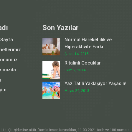
adı
Son Yazılar
 Sayfa
Normal Hareketlilik ve
Hiperaktivite Farkı
metlerimiz
Şubat 14, 2015
yonumuz
Ritalinli Çocuklar
kımızda
Ekim 2, 2014
g
Yaz Tatili Yaklaşıyor Yaşasın!
işim
Mayıs 24, 2013
d. Şti. şirketine aittir. Damla İnsan Kaynakları, 11.03.2021 tarih ve 100 numaralı a