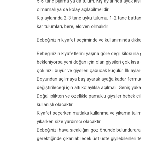
5-6 tane pijama ya da tulum. Kış aylarında ayak kısıml
olmamalı ya da kolay açılabilmelidir.
Kış aylarında 2-3 tane uyku tulumu, 1-2 tane battani
kar tulumları, bere, eldiven olmalıdır.
Bebeğinizin kıyafet seçiminde ve kullanımında dikk
Bebeğinizin kıyafetlerini yaşına göre değil kilosuna
bekleniyorsa yeni doğan için olan giysileri çok kısa
çok hızlı büyür ve giysileri çabucak küçülür. İlk ayla
Boyundan açılmaya başlayarak ayağa kadar fermuarlı y
değiştirileceği için altı kolaylıkla açılmalı. Geniş 
Doğal iplikten ve özellikle pamuklu giysiler bebek ci
kullanışlı olacaktır.
Kıyafet seçerken mutlaka kullanma ve yıkama talima
yıkarken size yardımcı olacaktır.
Bebeğinizi hava sıcaklığını göz önünde bulundurarak g
gerektiğinde çıkarılabilecek üst üste giyilebilenleri t