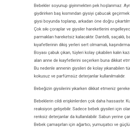
Bebekler soyunup giyinmekten pek hoşlanmaz. Ayrıca
giydirirken baş kısmından giysiyi çabucak geçirmek 
giysi boyunda toplanıp, arkadan öne doğru çıkartılm
Çok sıkı çoraplar ve giysiler hareketlerini engelleyec
parmakları hareketsiz kalacaktır. Dantelli, saçaklı, b
kıyafetlerinin dikiş yerleri sert olmamalı, kaşındırma
Boyası çabuk çıkan, tüyleri kolay çıkabilen kalın ka
alan anne de kıayfetlerini seçerken buna dikkat etmeli
Bu nedenle annenin giysileri de kolay yıkanabilen tü
kokusuz ve parfümsüz deterjanlar kullanılmalıdır.
Bebeğizin giysilerini yıkarken dikkat etmeniz gereke
Bebeklerin cildi erişkinlerden çok daha hassastır. Ku
reaksiyon gelişebilir. Sadece bebek giysileri için ol
renksiz deterjanlar da kullanılabilir. Sabun yerine çam
Bebek çamaşırları için ağartıcı, yumuşatıcı ve güçlü l