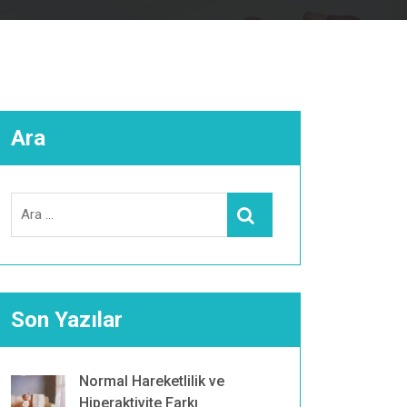
Ara
Search
Ara
for:
Son Yazılar
Normal Hareketlilik ve
Hiperaktivite Farkı