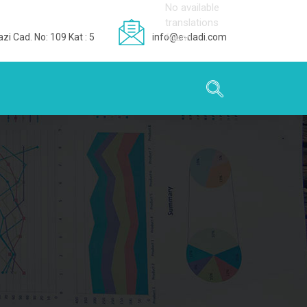
No available
translations
zi Cad. No: 109 Kat : 5
info@e-dadi.com
found
…