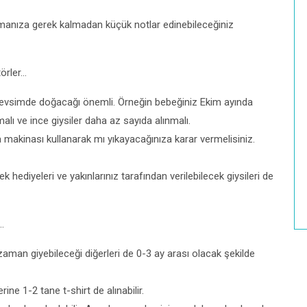
ormanıza gerek kalmadan küçük notlar edinebileceğiniz
törler…
 mevsimde doğacağı önemli. Örneğin bebeğiniz Ekim ayında
ı ve ince giysiler daha az sayıda alınmalı.
 makinası kullanarak mı yıkayacağınıza karar vermelisiniz.
k hediyeleri ve yakınlarınız tarafından verilebilecek giysileri de
…
aman giyebileceği diğerleri de 0-3 ay arası olacak şekilde
e 1-2 tane t-shirt de alınabilir.