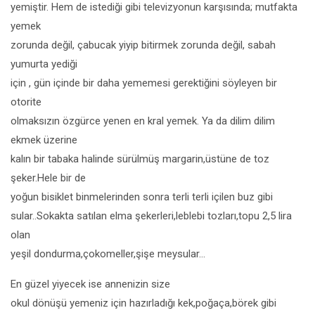
yemiştir. Hem de istediği gibi televizyonun karşısında; mutfakta
yemek
zorunda değil, çabucak yiyip bitirmek zorunda değil, sabah
yumurta yediği
için , gün içinde bir daha yememesi gerektiğini söyleyen bir
otorite
olmaksızın özgürce yenen en kral yemek. Ya da dilim dilim
ekmek üzerine
kalın bir tabaka halinde sürülmüş margarin,üstüne de toz
şeker.Hele bir de
yoğun bisiklet binmelerinden sonra terli terli içilen buz gibi
sular..Sokakta satılan elma şekerleri,leblebi tozları,topu 2,5 lira
olan
yeşil dondurma,çokomeller,şişe meysular…
En güzel yiyecek ise annenizin size
okul dönüşü yemeniz için hazırladığı kek,poğaça,börek gibi