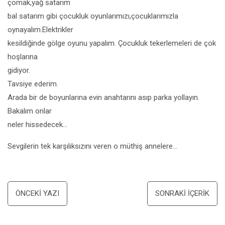
çomak,yağ satarım
bal satarım gibi çocukluk oyunlarımızı,çocuklarımızla
oynayalım.Elektrikler
kesildiğinde gölge oyunu yapalım. Çocukluk tekerlemeleri de çok
hoşlarına
gidiyor.
Tavsiye ederim.
Arada bir de boyunlarına evin anahtarını asıp parka yollayın.
Bakalım onlar
neler hissedecek…
Sevgilerin tek karşılıksızını veren o müthiş annelere…
Yazı
ÖNCEKI YAZI
SONRAKI İÇERIK
dolaşımı