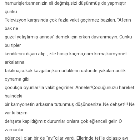
hamurişleri;annenizin eli değmiş,sizi düşünmüş de yapmıştır
çünkü.
Televizyon karşısında çok fazla vakit geçirmez bazıları. “Aferin
bak ne
güzel yetiştirmiş annesi” demek için erken davranmayın. Çünkü
bu tipler
kendilerini dışarı atıp , zile basıp kaçma,cam kırma,kamyonet
arkalarına
takılma,sokak kavgaları,kömürlüklerin üstünde yakalamacılık
oynama gibi
çocukça oyunlar!’la vakit geçirirler. Anneler!Çocuğunuzu hareket
halindeki
bir kamyonetin arkasına tutunmuş düşünsenize..Ne dehşet!!! Ne
var ki bizim
dehşete kapıldığımız durumlar onlara çok eğlenceli gelir. O
zamanlar
eğlenceli olan bir de “ayı”cılar vardı. Ellerinde tef’le dolaşıp ayı