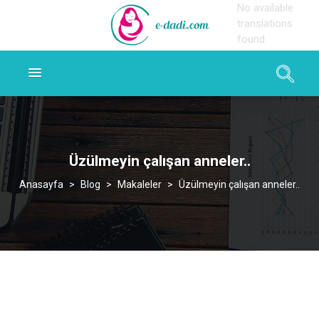
No available
translations
found
Üzülmeyin çalışan anneler..
>
Blog
>
Makaleler
>
Üzülmeyin çalışan anneler..