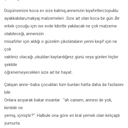
Düşünsenize koca ev size kalmış,annenizin kıyafetleri,topuklu
ayakkabıları,makyaj malzemeleri…Size ait olan koca bir gün..Bir
erkek çocuğu için ise evde kibritle yakılacak ne çok malzeme
olabileceği, annenizin
misafirler için aldığı o güzelim çikolataların yerini keşif için ne
çok
vaktiniz olacağı ,okuldan kaytardığınız günü veya günleri hiçbir
şekilde
öğrenemeyecekleri size ait bir hayat..
Çalışan anne–baba çocukları tüm bunları hatta daha da fazlasını
bilir.
Onlara acıyarak bakar insanlar : “ah canııım, annesi de yok,
kimbilir ne
yemiş, içmiştir?”. Halbuki ona göre en kral yemek olan ketçaplı
yumurta