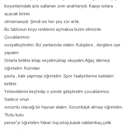
boyunlarındaki ipte sallanan ,evin anahtarıydı. Kapıyı onlara
açacak birinin
olmamasıydı. Şimdi ise her şey zor artık.
Bu tablonun koyu renklerini açmaksa bizim elimizde.
Çocuklarımızı
sosyalleştirelim. Biz yanlarında olalım. Kulüplere , dergilere üye
yapalım.
Onlarla birlikte kitap seçelim,kitap okuyalım.Ağaç dikmeyi
öğretelim. Kumdan
pasta , kale yapmayı öğretelim. Spor faaliyetlerine katılalım
birlikte.
Yeteneklerini keşfedip o yönde geliştirelim çocuklarımızı.
Sadece onun
sorumlu olacağı bir hayvan alalım. Sorumluluk almayı öğretelim.
“Kutu kutu
pense”yi öğretelim.Yakan top,istop,kukalı saklambaç,çelik