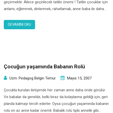
geçirmektir. Ailece geçirilecek tatilin önemi ! Tatilin çocuklar için
anlamı, eğlenmek, dinlenmek, rahatlamak, anne-baba ile daha
bol ve keyifli zaman geçirmektir. Yaz tatili gibi uzun bir tatil
döneminde çocukların eğlenerek, dinlenerek, enerji depolayarak,
DEVAMINI OKU
hem psikolojik gelişimlerini hem de zihinsel gelişimlerini olumlu
etkileyecek bir şekilde […]
Çocuğun yaşamında Babanın Rolü
Uzm. Pedagog Belgin Temur
Mayıs 15, 2007
Çocukla kurulan iletişimde her zaman anne daha önde görülür.
Ve babalar da genelde, belki biraz da kolaylarına geldiği için, geri
planda kalmayı tercih ederler. Oysa çocuğun yaşamında babanın
rolü en az anne kadar önemli. Babalık rolü tıpkı annelik gibi