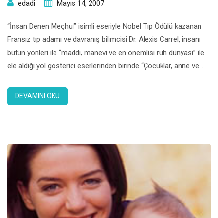
edadi
Mayıs 14, 2007
“İnsan Denen Meçhul” isimli eseriyle Nobel Tıp Ödülü kazanan
Fransız tıp adamı ve davranış bilimcisi Dr. Alexis Carrel, insanı
bütün yönleri ile “maddi, manevi ve en önemlisi ruh dünyası” ile
ele aldığı yol gösterici eserlerinden birinde “Çocuklar, anne ve
babalarının kötü örnekleri ile devam ettikçe yeni bir dünya
kurulamaz” der. Elbette ki sahip olduğumuz en […]
DEVAMINI OKU