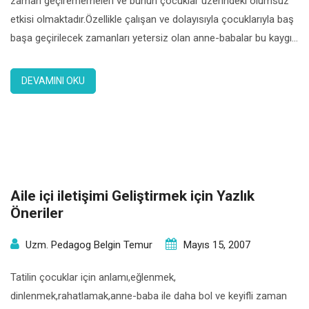
zaman geçirememeleri ve bunun çocuklar üzerindeki olumsuz
etkisi olmaktadır.Özellikle çalışan ve dolayısıyla çocuklarıyla baş
başa geçirilecek zamanları yetersiz olan anne-babalar bu kaygıyı
daha yoğun yaşamaktadırlar. Yoğun iş temposu, başka yaşam
zorunlulukları zaman zaman anne-babaların eve çok geç
DEVAMINI OKU
saatlerde gelmelerine ve bu nedenle de bazen neredeyse
çocuklarıyla hiç görüşememelerine […]
Aile içi iletişimi Geliştirmek için Yazlık
Öneriler
Uzm. Pedagog Belgin Temur
Mayıs 15, 2007
Tatilin çocuklar için anlamı,eğlenmek,
dinlenmek,rahatlamak,anne-baba ile daha bol ve keyifli zaman