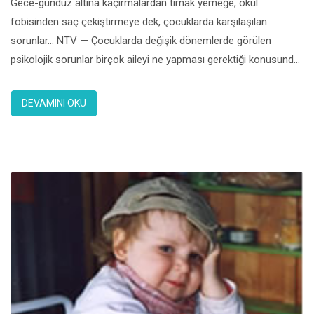
Gece-gündüz altına kaçırmalardan tırnak yemeğe, okul
fobisinden saç çekiştirmeye dek, çocuklarda karşılaşılan
sorunlar… NTV — Çocuklarda değişik dönemlerde görülen
psikolojik sorunlar birçok aileyi ne yapması gerektiği konusunda
çaresiz bırakıyor. Tırnak yemek, saç koparmak, yalan söylemek,
saldgırganlık, altını ıslatmak gibi problemlerin zamanında
DEVAMINI OKU
tanısının konulması ve tedavisi gerekiyor. İstanbul Tıp Fakültesi
Çocuk Psikiyatrisi Anabilim Dalı’ndan Klinik Psikolog […]