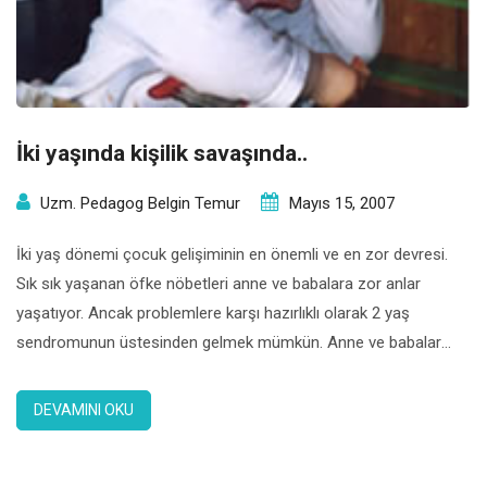
İki yaşında kişilik savaşında..
Uzm. Pedagog Belgin Temur
Mayıs 15, 2007
İki yaş dönemi çocuk gelişiminin en önemli ve en zor devresi.
Sık sık yaşanan öfke nöbetleri anne ve babalara zor anlar
yaşatıyor. Ancak problemlere karşı hazırlıklı olarak 2 yaş
sendromunun üstesinden gelmek mümkün. Anne ve babalar
bebeklik döneminin yorucu temposundan kurtulduktan sonra
her şeyin daha kolay olacağını düşünüyorlar. Ancak, her yaşın
DEVAMINI OKU
ayrı bir zorluğu olduğunu […]