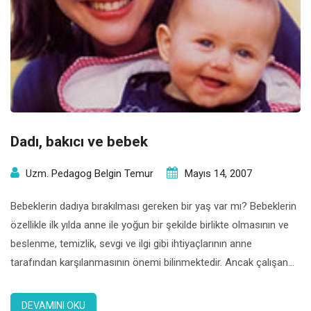
Dadı, bakıcı ve bebek
Uzm. Pedagog Belgin Temur
Mayıs 14, 2007
Bebeklerin dadıya bırakılması gereken bir yaş var mı? Bebeklerin
özellikle ilk yılda anne ile yoğun bir şekilde birlikte olmasının ve
beslenme, temizlik, sevgi ve ilgi gibi ihtiyaçlarının anne
tarafından karşılanmasının önemi bilinmektedir. Ancak çalışan
annelerin genellikle bu kadar zaman işten ayrı kalmaları mümkün
olamamaktadır. Bu durumda daha erken dönemlerde bir bakıcı
DEVAMINI OKU