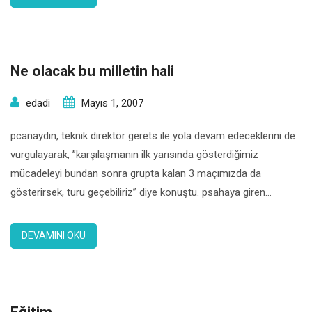
ihtiyacı doğmaktadır. Bebeğin ihtiyacı […]
Ne olacak bu milletin hali
edadi
Mayıs 1, 2007
pcanaydın, teknik direktör gerets ile yola devam edeceklerini de
vurgulayarak, ”karşılaşmanın ilk yarısında gösterdiğimiz
mücadeleyi bundan sonra grupta kalan 3 maçımızda da
gösterirsek, turu geçebiliriz” diye konuştu. psahaya giren
taraftarlarla ilgili canaydın, ”onlar galatasaray’ın taraftarı değil. iyi
bir galatasaraylı bunu yapmaz” dedi. p-polat: ”turu geçmek
DEVAMINI OKU
mucize”- pgalatasaray kulübü başkan yardımcısı adnan polat,
karşılaşmadan önce galibiyete […]