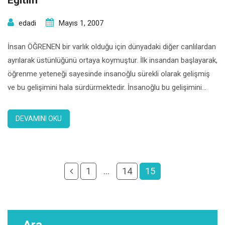
Eğitim
edadi
Mayıs 1, 2007
İnsan ÖĞRENEN bir varlık olduğu için dünyadaki diğer canlılardan
ayrılarak üstünlüğünü ortaya koymuştur. İlk insandan başlayarak,
öğrenme yeteneği sayesinde insanoğlu sürekli olarak gelişmiş
ve bu gelişimini hala sürdürmektedir. İnsanoğlu bu gelişimini
sürdürürken karşı karşıya kaldığı birçok sorun ortaya çıkmıştır
.Bu sorunları aşmak için de büyük çaba göstermiştir ve
DEVAMINI OKU
göstermeye devam etmektedir. Bu çabaların başında ise […]
1
…
14
15