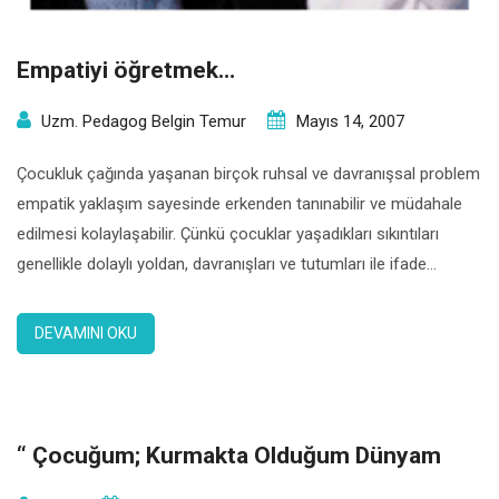
Empatiyi öğretmek…
Uzm. Pedagog Belgin Temur
Mayıs 14, 2007
Çocukluk çağında yaşanan birçok ruhsal ve davranışsal problem
empatik yaklaşım sayesinde erkenden tanınabilir ve müdahale
edilmesi kolaylaşabilir. Çünkü çocuklar yaşadıkları sıkıntıları
genellikle dolaylı yoldan, davranışları ve tutumları ile ifade
edebilirler. Eğer anne ve babalar çocukların duygularına duyarlı
olurlarsa onlardaki değişimlerin kaynağını ve neden olan temel
DEVAMINI OKU
duyguları fark edebilirlerse hem birçok problem hafif
düzeydeyken çözülebilir hem […]
“ Çocuğum; Kurmakta Olduğum Dünyam