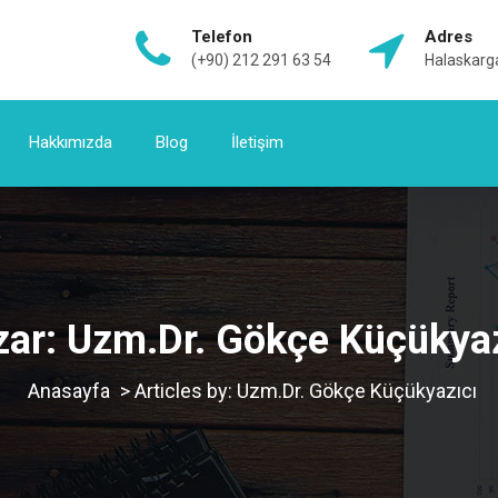
Telefon
Adres
(+90) 212 291 63 54
Halaskarga
Hakkımızda
Blog
İletişim
zar:
Uzm.Dr. Gökçe Küçükyaz
>
Articles by: Uzm.Dr. Gökçe Küçükyazıcı