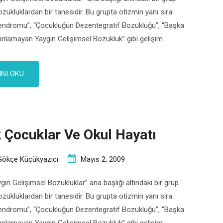
ozukluklardan bir tanesidir. Bu grupta otizmin yanı sıra
endromu”, “Çocukluğun Dezentegratif Bozukluğu”, “Başka
ırılamayan Yaygın Gelişimsel Bozukluk” gibi gelişim
 da yer almaktadır. Bu bozukluklar hafif, orta ve ağır derecede
erebilir. Ne zaman otizmden şüphelenilmeli? Otistik çocuklar
NI OKU
im, duygusal ve sosyal […]
k Çocuklar Ve Okul Hayatı
Gökçe Küçükyazıcı
Mayıs 2, 2009
gın Gelişimsel Bozukluklar” ana başlığı altındaki bir grup
ozukluklardan bir tanesidir. Bu grupta otizmin yanı sıra
endromu”, “Çocukluğun Dezentegratif Bozukluğu”, “Başka