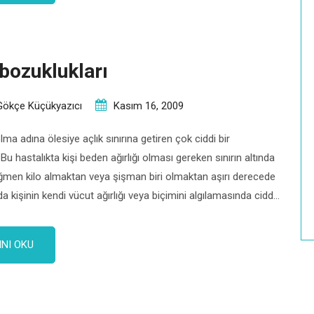
bozuklukları
Gökçe Küçükyazıcı
Kasım 16, 2009
olma adına ölesiye açlık sınırına getiren çok ciddi bir
Bu hastalıkta kişi beden ağırlığı olması gereken sınırın altında
ğmen kilo almaktan veya şişman biri olmaktan aşırı derecede
a kişinin kendi vücut ağırlığı veya biçimini algılamasında ciddi
 vardır. Hastalık erken dönemde tedavi edilmediği takdirde
tmayı gerektirebilecek düzeyde tehlikeli […]
NI OKU