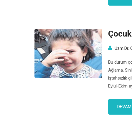
döneminin öz
Çocukl
Uzm.Dr. 
Bu durum çocu
Ağlama, Sinir
iştahsızlık g
Eylül-Ekim a
Yine okula b
değişikliğin
DEVAMI
veya […]