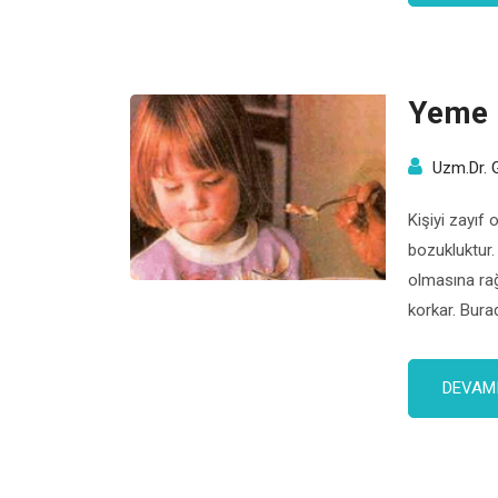
Yeme 
Uzm.Dr. 
Kişiyi zayıf 
bozukluktur. 
olmasına ra
korkar. Burad
bir bozukluk
hastaneye ya
DEVAMI