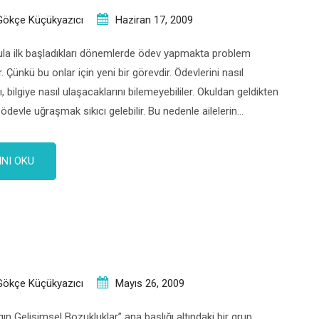
Gökçe Küçükyazıcı
Haziran 17, 2009
ula ilk başladıkları dönemlerde ödev yapmakta problem
r. Çünkü bu onlar için yeni bir görevdir. Ödevlerini nasıl
, bilgiye nasıl ulaşacaklarını bilemeyebililer. Okuldan geldikten
ödevle uğraşmak sıkıcı gelebilir. Bu nedenle ailelerin
nasıl ders yapacaklarını öğrenmeleri konusunda yardım
dalıdır. Ancak yardım etmek çocukları yorulduğunda onların
NI OKU
ların ödevini yapmak değil, […]
Gökçe Küçükyazıcı
Mayıs 26, 2009
ın Gelişimsel Bozukluklar” ana başlığı altındaki bir grup