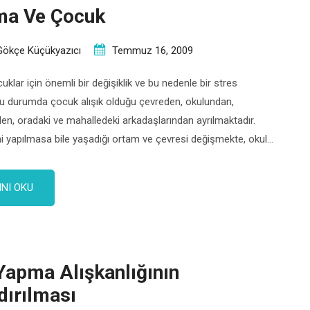
ma Ve Çocuk
Gökçe Küçükyazıcı
Temmuz 16, 2009
klar için önemli bir değişiklik ve bu nedenle bir stres
Bu durumda çocuk alışık olduğu çevreden, okulundan,
n, oradaki ve mahalledeki arkadaşlarından ayrılmaktadır.
i yapılmasa bile yaşadığı ortam ve çevresi değişmekte, okula
rviste geçirilen zaman artmakta ve çocuğun yatma kalkma
değişmeler olabilmektedir. Taşınma gibi önemli değişikliklere
NI OKU
tepkisi […]
Yapma Alışkanlığının
dırılması