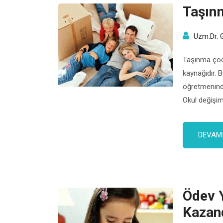
Taşın
Uzm.Dr. 
Taşınma çocu
kaynağıdır. 
öğretmeninde
Okul değişim
gidiş ve se
saatlerinde 
DEVAMI
her çocuğun 
Ödev 
Kazan