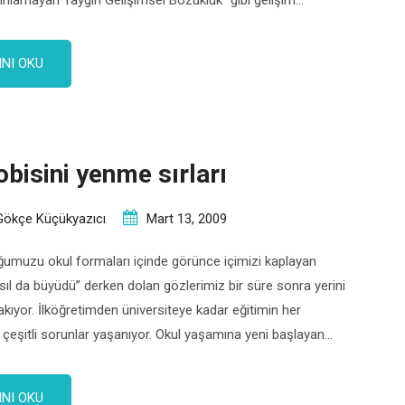
ırılamayan Yaygın Gelişimsel Bozukluk” gibi gelişim
 da yer almaktadır. Bu bozukluklar hafif, orta ve ağır derecede
erebilir. Zeka düzeyleri normal veya normale yakın olan, hafif
NI OKU
tik ve […]
obisini yenme sırları
Gökçe Küçükyazıcı
Mart 13, 2009
umuzu okul formaları içinde görünce içimizi kaplayan
ıl da büyüdü” derken dolan gözlerimiz bir süre sonra yerini
akıyor. İlköğretimden üniversiteye kadar eğitimin her
eşitli sorunlar yaşanıyor. Okul yaşamına yeni başlayan
attaki en önemli ilklerden birini yaşıyor. Ara sınıflar, farklı
işesi içinde. Delikanlılığa, genç kızlığa adım atanlar ergenlik
NI OKU