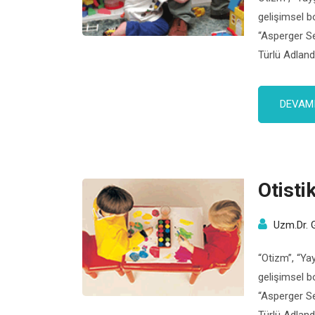
gelişimsel b
“Asperger S
Türlü Adland
bozuklukları
kendini göst
DEVAMI
sözel iletiş
Otisti
Uzm.Dr. 
“Otizm”, “Yay
gelişimsel b
“Asperger S