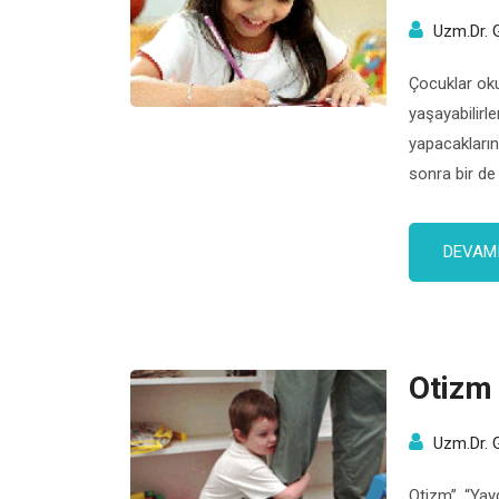
Uzm.Dr. 
Çocuklar ok
yaşayabilirle
yapacaklarını
sonra bir de 
çocuklarına 
etmeleri fay
DEVAMI
yerine çocuk
Otizm
Uzm.Dr. 
Otizm”, “Yayg