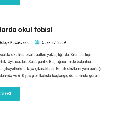
el sorunlarıyla […]
arda okul fobisi
Gökçe Küçükyazıcı
Ocak 27, 2009
kta özellikle okul saatleri yaklaştığında; Sıkıntı artışı,
lilik, Uykusuzluk, Saldırganlık, Baş ağrısı, mide bulantısı,
ibi şikayetlerle ortaya çıkmaktadır. En sık okulların yeni açıldığı
ylarında ve 6-8 yaş gibi ilkokula başlangıç döneminde görülür.
aşladıktan sonraki yıllarda, örneğin 11-12 yaşlarda okul
in gündeme geldiği dönemlerde de ortaya çıkabilmektedir. Ani
NI OKU