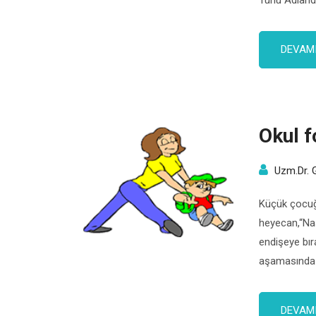
Türlü Adland
bozuklukları
kendini göst
DEVAMI
düzeyde otis
Okul f
Uzm.Dr. 
Küçük çocuğ
heyecan,“Nas
endişeye bır
aşamasında ç
küçükler, hay
derslerin end
DEVAMI