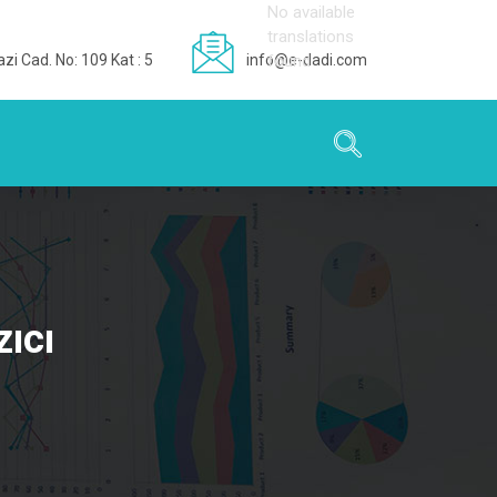
No available
translations
zi Cad. No: 109 Kat : 5
info@e-dadi.com
found
ıcı