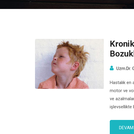
Kronik
Bozuk
Uzm.Dr. 
Hastalık en 
motor ve voka
ve azalmalar
işlevsellikte
durumlarda s
DEVAMI